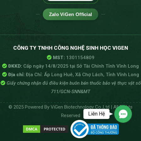
Zalo ViGen Official
CÔNG TY TNHH CÔNG NGHỆ SINH HỌC VIGEN
MST:
1301154809
ĐKKD:
Cấp ngày 14/8/2025 tại Sở Tài Chính Tỉnh Vĩnh Long
Địa chỉ:
Địa Chỉ: Ấp Long Huê, Xã Chợ Lách, Tỉnh Vĩnh Long
Giấy chứng nhận đủ điều kiện buôn bán thuốc bảo vệ thực vật số
711/GCN-SNN&MT
© 2025 Powered By ViGen Biotechnology Co.,Ltd | All Rights
Liên Hệ
Reserved
Contac