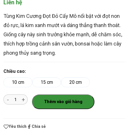
trên 5 dựa
Liên hệ
trên
đánh
giá
Tùng Kim Cương Đọt Đỏ Cấy Mô nổi bật với đọt non
đỏ rực, lá kim xanh mướt và dáng thẳng thanh thoát.
Giống cây này sinh trưởng khỏe mạnh, dễ chăm sóc,
thích hợp trồng cảnh sân vườn, bonsai hoặc làm cây
phong thủy sang trọng.
Chiều cao:
10 cm
15 cm
20 cm
Số
Thêm vào giỏ hàng
lượng
Yêu thích
Chia sẻ