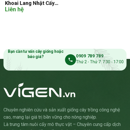
Khoai Lang Nhật Cấy
Liên hệ
Mô
Bạn cần tư vấn cây giống hoặc
0909 789 789
báo giá?
Thứ 2 - Thứ 7: 7:30 - 17:00
Chuyên nghiên cứu và sản xuất giống cây trồng công nghệ
cao, mang lại giá trị bền vững cho nông nghiệp.
Là trung tâm nuôi cấy mô thực vật – Chuyên cung cấp dịch