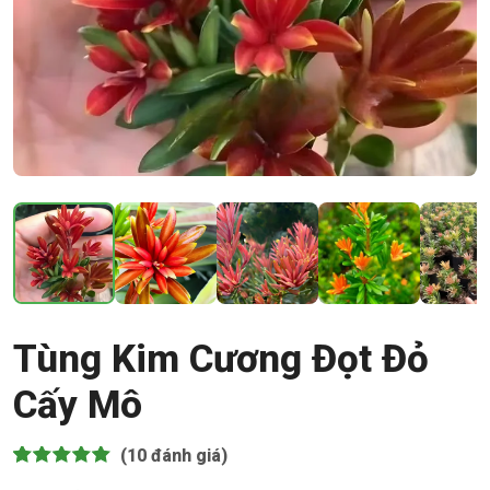
Tùng Kim Cương Đọt Đỏ
Cấy Mô
(10
đánh giá)
5.00
10