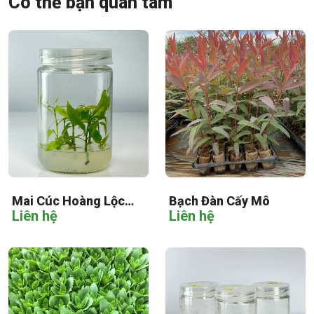
Có thể bạn quan tâm
Mai Cúc Hoàng Lộc
Bạch Đàn Cấy Mô
Liên hệ
Liên hệ
Cấy Mô