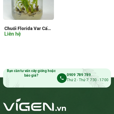
Chuối Florida Var Cấy
Liên hệ
Mô
Bạn cần tư vấn cây giống hoặc
0909 789 789
báo giá?
Thứ 2 - Thứ 7: 7:30 - 17:00