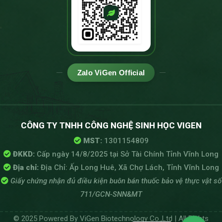
Zalo ViGen Official
CÔNG TY TNHH CÔNG NGHỆ SINH HỌC VIGEN
MST:
1301154809
ĐKKD:
Cấp ngày 14/8/2025 tại Sở Tài Chính Tỉnh Vĩnh Long
Địa chỉ:
Địa Chỉ: Ấp Long Huê, Xã Chợ Lách, Tỉnh Vĩnh Long
Giấy chứng nhận đủ điều kiện buôn bán thuốc bảo vệ thực vật số
711/GCN-SNN&MT
© 2025 Powered By ViGen Biotechnology Co.,Ltd | All Rights