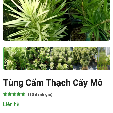
Tùng Cẩm Thạch Cấy Mô
(10
đánh giá)
4.90
10
trên 5 dựa
Liên hệ
trên
đánh
giá