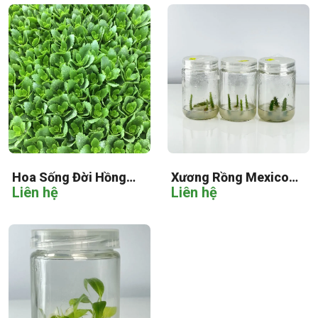
Hoa Sống Đời Hồng
Xương Rồng Mexico
Liên hệ
Liên hệ
Cấy Mô
Cấy Mô