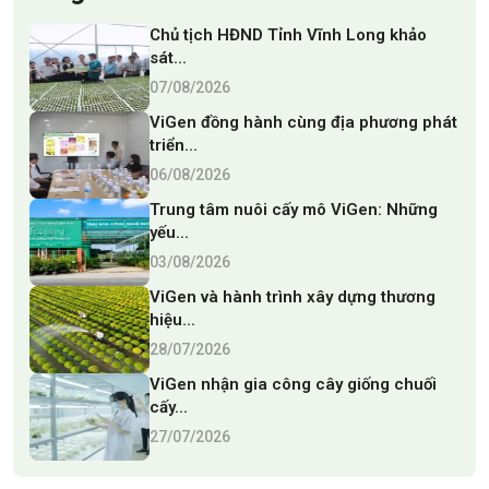
Chủ tịch HĐND Tỉnh Vĩnh Long khảo
sát...
07/08/2026
ViGen đồng hành cùng địa phương phát
triển...
06/08/2026
Trung tâm nuôi cấy mô ViGen: Những
yếu...
03/08/2026
ViGen và hành trình xây dựng thương
hiệu...
28/07/2026
ViGen nhận gia công cây giống chuối
cấy...
27/07/2026