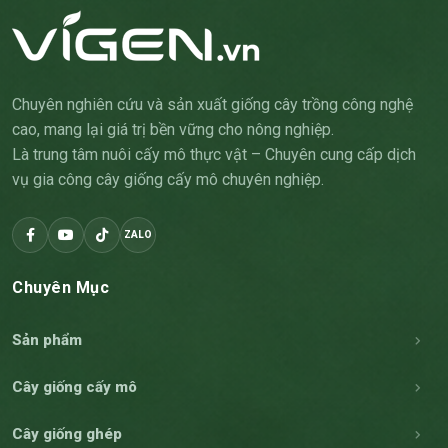
nhà vườn trên hành trình canh tác bền vững.
Nơi tổng hợp những bí quyết, quy trình và kinh nghiệm
thực tế từ chuyên gia ViGen, giúp Quý khách dễ dàng
Chuyên nghiên cứu và sản xuất giống cây trồng công nghệ
cao, mang lại giá trị bền vững cho nông nghiệp.
trồng, chăm sóc và quản lý cây giống hiệu quả. Mỗi
Là trung tâm nuôi cấy mô thực vật – Chuyên cung cấp dịch
bài viết là một giải pháp thiết thực, đồng hành cùng
vụ gia công cây giống cấy mô chuyên nghiệp.
nhà vườn trên hành trình canh tác bền vững.
ZALO
Nơi tổng hợp những bí quyết, quy trình và kinh nghiệm
thực tế từ chuyên gia ViGen, giúp Quý khách dễ dàng
Chuyên Mục
trồng, chăm sóc và quản lý cây giống hiệu quả. Mỗi
bài viết là một giải pháp thiết thực, đồng hành cùng
Sản phẩm
nhà vườn trên hành trình canh tác bền vững.
Cây giống cấy mô
Cây giống ghép