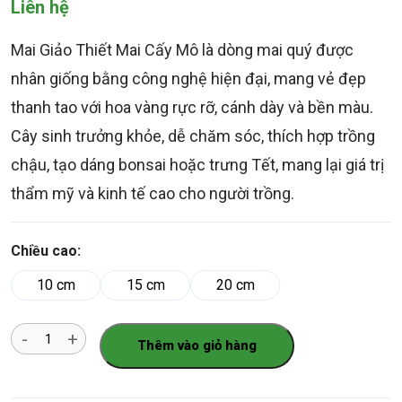
trên 5 dựa
Liên hệ
trên
đánh
giá
Mai Giảo Thiết Mai Cấy Mô là dòng mai quý được
nhân giống bằng công nghệ hiện đại, mang vẻ đẹp
thanh tao với hoa vàng rực rỡ, cánh dày và bền màu.
Cây sinh trưởng khỏe, dễ chăm sóc, thích hợp trồng
chậu, tạo dáng bonsai hoặc trưng Tết, mang lại giá trị
thẩm mỹ và kinh tế cao cho người trồng.
Chiều cao:
10 cm
15 cm
20 cm
Số
Thêm vào giỏ hàng
lượng