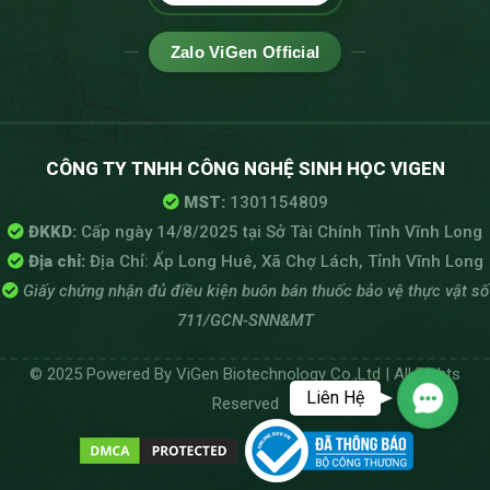
Zalo ViGen Official
CÔNG TY TNHH CÔNG NGHỆ SINH HỌC VIGEN
MST:
1301154809
ĐKKD:
Cấp ngày 14/8/2025 tại Sở Tài Chính Tỉnh Vĩnh Long
Địa chỉ:
Địa Chỉ: Ấp Long Huê, Xã Chợ Lách, Tỉnh Vĩnh Long
Giấy chứng nhận đủ điều kiện buôn bán thuốc bảo vệ thực vật số
711/GCN-SNN&MT
© 2025 Powered By ViGen Biotechnology Co.,Ltd | All Rights
Liên Hệ
Reserved
Contact