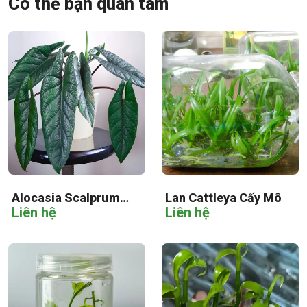
Có thể bạn quan tâm
Alocasia Scalprum
Lan Cattleya Cấy Mô
Liên hệ
Liên hệ
Cấy Mô