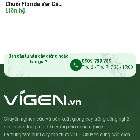
Chuối Florida Var Cấy
Liên hệ
Mô
Bạn cần tư vấn cây giống hoặc
0909 789 789
báo giá?
Thứ 2 - Thứ 7: 7:30 - 17:00
Chuyên nghiên cứu và sản xuất giống cây trồng công nghệ
cao, mang lại giá trị bền vững cho nông nghiệp.
Là trung tâm nuôi cấy mô thực vật – Chuyên cung cấp dịch