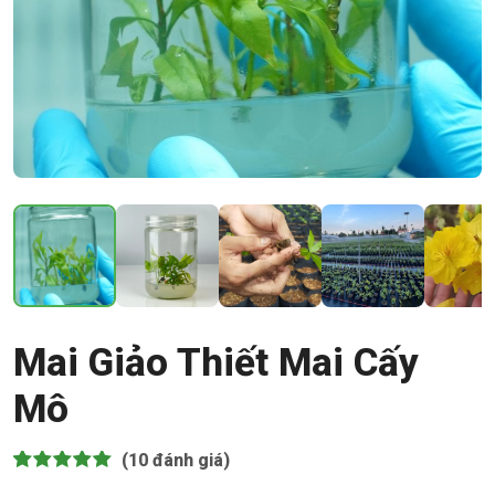
Mai Giảo Thiết Mai Cấy
Mô
(10
đánh giá)
5.00
10