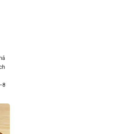
khả
ích
5–8