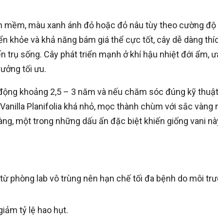
thân mềm, màu xanh ánh đỏ hoặc đỏ nâu tùy theo cường độ
iển khỏe và khả năng bám giá thể cực tốt, cây dễ dàng thí
ến trụ sống. Cây phát triển mạnh ở khí hậu nhiệt đới ẩm, ư
ưởng tối ưu.
ao động khoảng 2,5 – 3 năm và nếu chăm sóc đúng kỹ thuậ
Vanilla Planifolia khá nhỏ, mọc thành chùm với sắc vàng 
ng, một trong những dấu ấn đặc biệt khiến giống vani nà
từ phòng lab vô trùng nên hạn chế tối đa bệnh do môi tr
iảm tỷ lệ hao hụt.