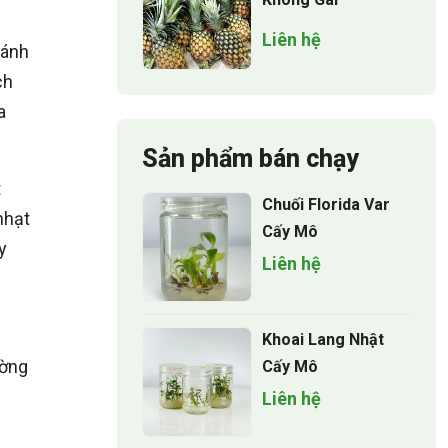
Liên hệ
 ánh
ch
a
Sản phẩm bán chạy
t
Chuối Florida Var
nhạt
Cấy Mô
y
Liên hệ
Khoai Lang Nhật
ường
Cấy Mô
Liên hệ