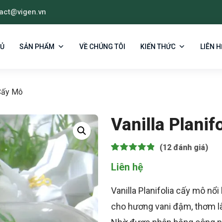
act@vigen.vn
HỦ
SẢN PHẨM
VỀ CHÚNG TÔI
KIẾN THỨC
LIÊN H
 Cấy Mô
Vanilla Planif
(12
đánh giá)
4.83
12
trên 5 dựa
Liên hệ
trên
đánh
giá
Vanilla Planifolia cấy mô nổ
cho hương vani đậm, thơm lâ