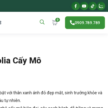
0
0909.789.789
Ệ
olia Cấy Mô
i bật với thân xanh ánh đỏ đẹp mắt, sinh trưởng khỏe và
u tự nhiên.