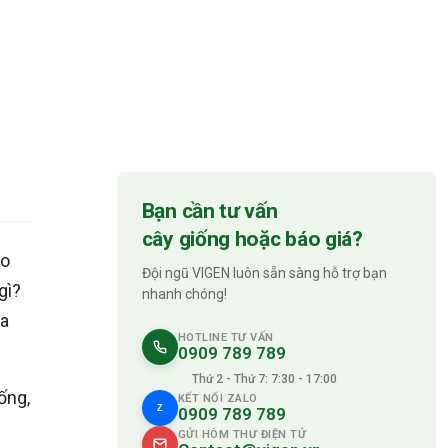
Bạn cần tư vấn
cây giống hoặc báo giá?
ao
Đội ngũ VIGEN luôn sẵn sàng hỗ trợ bạn
gì?
nhanh chóng!
ra
HOTLINE TƯ VẤN
0909 789 789
Thứ 2 - Thứ 7: 7:30 - 17:00
ống,
KẾT NỐI ZALO
Z
0909 789 789
GỬI HÒM THƯ ĐIỆN TỬ