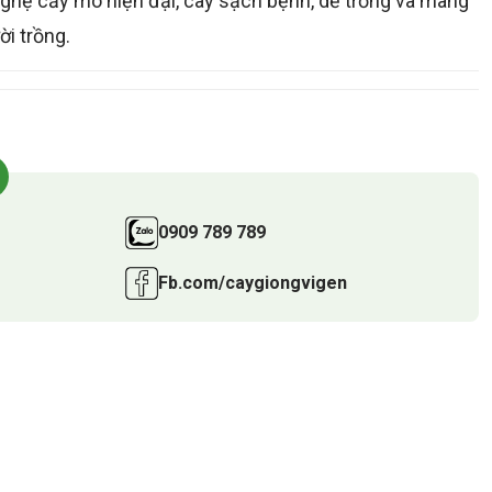
hệ cấy mô hiện đại, cây sạch bệnh, dễ trồng và mang
ời trồng.
0909 789 789
Fb.com/caygiongvigen