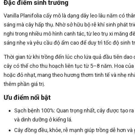
Đặc điểm sinh trưởng
Vanilla Planifolia cấy mô là dạng dây leo lâu năm có 
sáng mà cây hấp thụ. Nhờ sở hữu bộ rễ khí sinh phát tr
nghi trong nhiều mô hình canh tác, từ leo trụ xi măng đ
sáng nhẹ và yêu cầu độ ẩm cao để duy trì tốc độ sinh tr
Thời gian từ khi trồng đến lúc cho lứa quả đầu tiên d
cây có thể cho thu hoạch liên tục từ 5–8 năm. Hoa của 
hoặc đỏ nhạt, mang theo hương thơm tinh tế và nhẹ nhà
thêm phần giá trị.
Ưu điểm nổi bật
Sạch bệnh 100%: Quan trọng nhất, cây được tạo ra 
và dinh dưỡng ở kiểng lá.
Cây đồng đều, khỏe, rễ mạnh giúp trồng dễ hơn và g