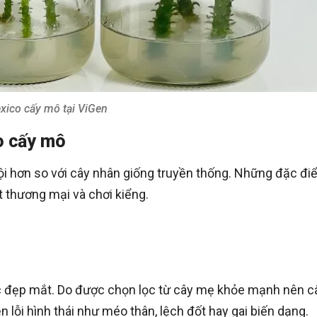
ico cấy mô tại ViGen
o cấy mô
ội hơn so với cây nhân giống truyền thống. Những đặc đ
t thương mại và chơi kiểng.
sắc đẹp mắt. Do được chọn lọc từ cây mẹ khỏe mạnh nên c
n lỗi hình thái như méo thân, lệch đốt hay gai biến dạng.