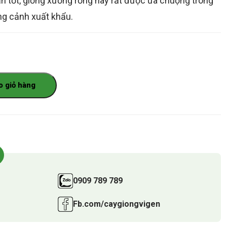
n tốt, giống xương rồng này rất được ưa chuộng trong
ồng cảnh xuất khẩu.
o giỏ hàng
0909 789 789
Fb.com/caygiongvigen