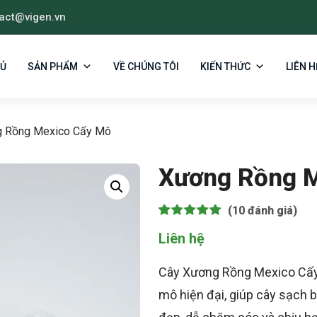
act@vigen.vn
HỦ
SẢN PHẨM
VỀ CHÚNG TÔI
KIẾN THỨC
LIÊN H
 Rồng Mexico Cấy Mô
Xương Rồng M
(10
đánh giá)
5.00
10
trên 5 dựa
Liên hệ
trên
đánh
giá
Cây Xương Rồng Mexico Cấy 
mô hiện đại, giúp cây sạch 