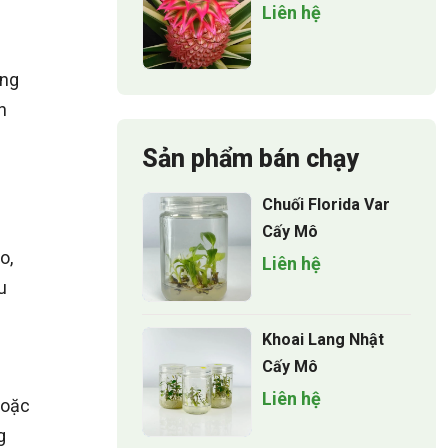
Liên hệ
ởng
n
Sản phẩm bán chạy
Chuối Florida Var
Cấy Mô
o,
Liên hệ
u
Khoai Lang Nhật
Cấy Mô
Liên hệ
hoặc
g