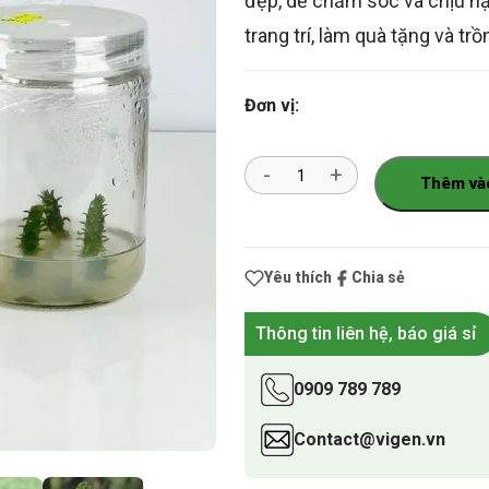
đẹp, dễ chăm sóc và chịu hạ
trang trí, làm quà tặng và tr
Đơn vị:
Số
Thêm và
lượng
Yêu thích
Chia sẻ
Thông tin liên hệ, báo giá sỉ
0909 789 789
Contact@vigen.vn