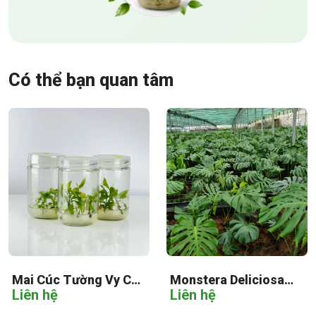
Có thể bạn quan tâm
Mai Cúc Tường Vy Cấy
Monstera Deliciosa
Liên hệ
Liên hệ
Mô
Cấy Mô