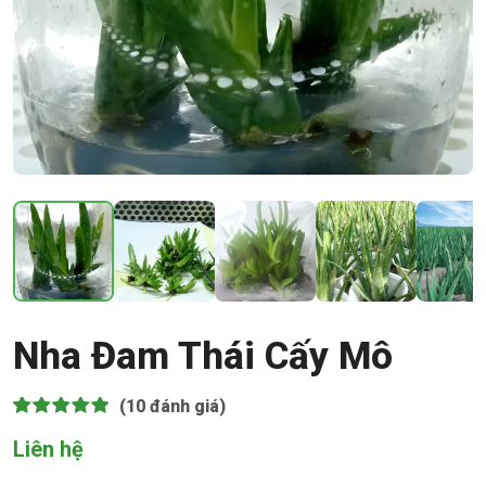
Nha Đam Thái Cấy Mô
(10
đánh giá)
4.90
10
trên 5 dựa
Liên hệ
trên
đánh
giá