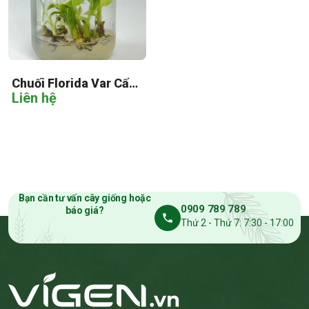
Chuối Florida Var Cấy
Liên hệ
Mô
Bạn cần tư vấn cây giống hoặc
0909 789 789
báo giá?
Thứ 2 - Thứ 7: 7:30 - 17:00