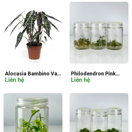
Alocasia Bambino Var
Philodendron Pink
Liên hệ
Liên hệ
Cấy Mô
Princess Cấy Mô