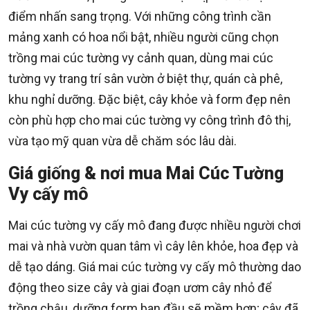
điểm nhấn sang trọng. Với những công trình cần
mảng xanh có hoa nổi bật, nhiều người cũng chọn
trồng mai cúc tường vy cảnh quan, dùng mai cúc
tường vy trang trí sân vườn ở biệt thự, quán cà phê,
khu nghỉ dưỡng. Đặc biệt, cây khỏe và form đẹp nên
còn phù hợp cho mai cúc tường vy công trình đô thị,
vừa tạo mỹ quan vừa dễ chăm sóc lâu dài.
Giá giống & nơi mua Mai Cúc Tường
Vy cấy mô
Mai cúc tường vy cấy mô đang được nhiều người chơi
mai và nhà vườn quan tâm vì cây lên khỏe, hoa đẹp và
dễ tạo dáng. Giá mai cúc tường vy cấy mô thường dao
động theo size cây và giai đoạn ươm cây nhỏ để
trồng chậu, dưỡng form ban đầu sẽ mềm hơn; cây đã