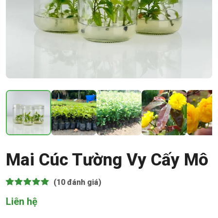
Mai Cúc Tường Vy Cấy Mô
(10
đánh giá)
5.00
10
trên 5 dựa
Liên hệ
trên
đánh
giá