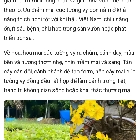
giảm rủi ro khi xuống chậu và giúp nhà vườn dễ chăm
theo lô. Ưu điểm mai cúc tường vy còn nằm ở khả
năng thích nghi tốt với khí hậu Việt Nam, chịu nắng
ổn, ít sâu bệnh, phù hợp trồng sân vườn hoặc phát
triển bonsai.
Về hoa, hoa mai cúc tường vy ra chùm, cánh dày, màu
bền và hương thơm nhẹ, nhìn mềm mại và sang. Tán
cây cân đối, cành nhánh dễ tạo form, nên cây mai cúc
tường vy đồng đều rất hợp để làm cảnh trưng Tết,
trang trí không gian sống hoặc khai thác thương mại.