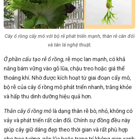
Cây ổ rồng cấy mô với bộ rễ phát triển mạnh, thân rễ cân đối
và tán lá nghệ thuật.
Ở phần cấu tạo rễ ổ rồng,
rễ mọc lan mạnh, có khả
năng bám vững vào gỗ lũa, chậu treo hoặc giá thể
thoáng khí. Nhờ được kích hoạt từ giai đoạn cấy mô,
bộ rễ của cây ổ rồng mô phát triển nhanh, trắng khỏe
và hấp thu dinh dưỡng hiệu quả hơn.
Thân cây ổ rồng mô
là dạng thân rễ bò, nhỏ, không có
vảy và phát triển rất cân đối. Chính sự đồng đều này
giúp cây giữ dáng đẹp theo thời gian và rất phù hợp
cho treo tường, gắn lũa hoặc trang trí không gian xanh