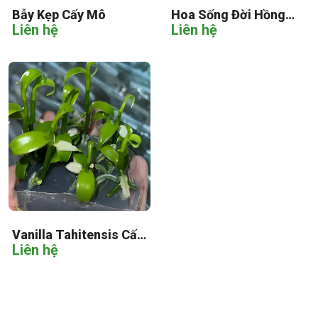
Bẫy Kẹp Cấy Mô
Hoa Sống Đời Hồng
Liên hệ
Liên hệ
Cấy Mô
Vanilla Tahitensis Cấy
Liên hệ
Mô