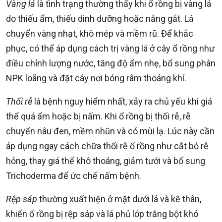
Vàng lá
là tình trạng thường thấy khi ổ rồng bị vàng lá
do thiếu ẩm, thiếu dinh dưỡng hoặc nắng gắt. Lá
chuyển vàng nhạt, khô mép và mềm rũ. Để khắc
phục, có thể áp dụng cách trị vàng lá ở cây ổ rồng như
điều chỉnh lượng nước, tăng độ ẩm nhẹ, bổ sung phân
NPK loãng và đặt cây nơi bóng râm thoáng khí.
Thối rễ
là bệnh nguy hiểm nhất, xảy ra chủ yếu khi giá
thể quá ẩm hoặc bị nấm. Khi ổ rồng bị thối rễ, rễ
chuyển nâu đen, mềm nhũn và có mùi lạ. Lúc này cần
áp dụng ngay cách chữa thối rễ ổ rồng như cắt bỏ rễ
hỏng, thay giá thể khô thoáng, giảm tưới và bổ sung
Trichoderma để ức chế nấm bệnh.
Rệp sáp
thường xuất hiện ở mặt dưới lá và kẽ thân,
khiến ổ rồng bị rệp sáp và lá phủ lớp trắng bột khó