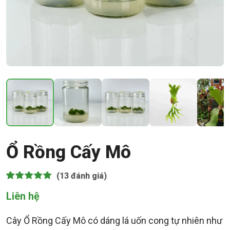
Ổ Rồng Cấy Mô
(13
đánh giá)
5.00
13
trên 5 dựa
Liên hệ
trên
đánh
giá
Cây Ổ Rồng Cấy Mô có dáng lá uốn cong tự nhiên như