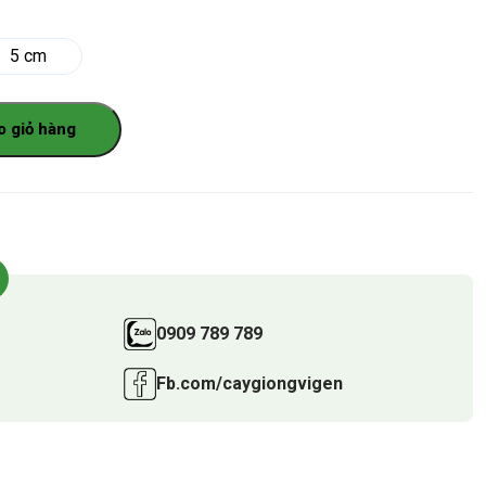
5 cm
o giỏ hàng
0909 789 789
Fb.com/caygiongvigen