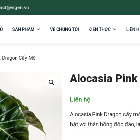
act@vigen.vn
HỦ
SẢN PHẨM
VỀ CHÚNG TÔI
KIẾN THỨC
LIÊN H
k Dragon Cấy Mô
Alocasia Pin
Liên hệ
Alocasia Pink Dragon cấy m
bật với thân hồng độc đáo, l