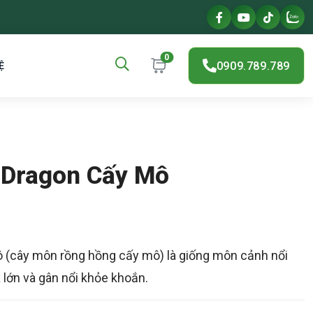
0
0909.789.789
Ệ
k Dragon Cấy Mô
ô (cây môn rồng hồng cấy mô) là giống môn cảnh nổi
á lớn và gân nổi khỏe khoắn.