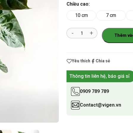
Chiều cao:
10 cm
7 cm
Số
Thêm và
lượng
Yêu thích
Chia sẻ
Thông tin liên hệ, báo giá sỉ
0909 789 789
Contact@vigen.vn