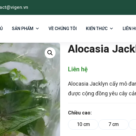
act@vigen.vn
klyn Cấy Mô
HỦ
SẢN PHẨM
VỀ CHÚNG TÔI
KIẾN THỨC
LIÊN H
Alocasia Jack
Liên hệ
Alocasia Jacklyn cấy mô đa
được cộng đồng yêu cây cả
Chiều cao:
10 cm
7 cm