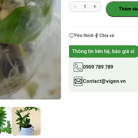
Số
Thêm và
lượng
Yêu thích
Chia sẻ
Thông tin liên hệ, báo giá sỉ
0909 789 789
Contact@vigen.vn