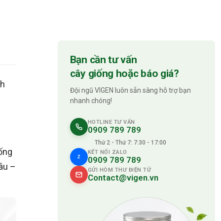
Bạn cần tư vấn
cây giống hoặc báo giá?
nh
Đội ngũ VIGEN luôn sẵn sàng hỗ trợ bạn
nhanh chóng!
HOTLINE TƯ VẤN
0909 789 789
Thứ 2 - Thứ 7: 7:30 - 17:00
iống
KẾT NỐI ZALO
Z
0909 789 789
âu –
GỬI HÒM THƯ ĐIỆN TỬ
Contact@vigen.vn