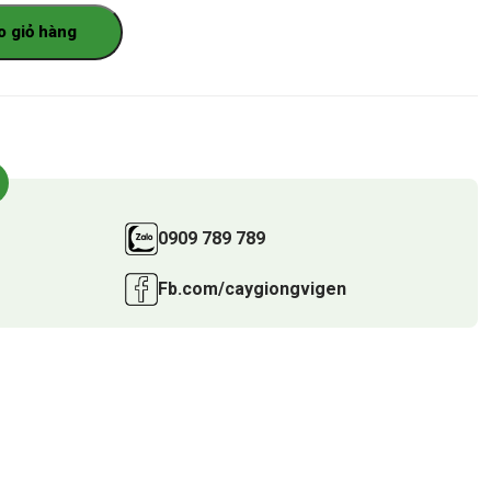
o giỏ hàng
0909 789 789
Fb.com/caygiongvigen