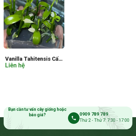
Vanilla Tahitensis Cấy
Liên hệ
Mô
Bạn cần tư vấn cây giống hoặc
0909 789 789
báo giá?
Thứ 2 - Thứ 7: 7:30 - 17:00