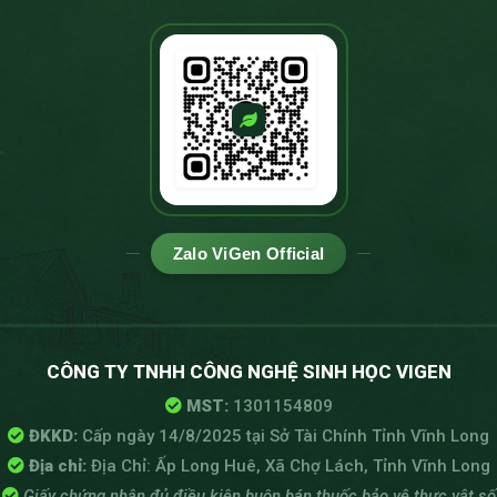
Zalo ViGen Official
CÔNG TY TNHH CÔNG NGHỆ SINH HỌC VIGEN
MST:
1301154809
ĐKKD:
Cấp ngày 14/8/2025 tại Sở Tài Chính Tỉnh Vĩnh Long
Địa chỉ:
Địa Chỉ: Ấp Long Huê, Xã Chợ Lách, Tỉnh Vĩnh Long
Giấy chứng nhận đủ điều kiện buôn bán thuốc bảo vệ thực vật số