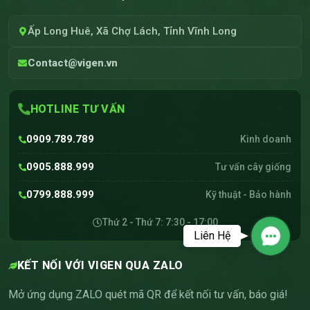
Ấp Long Huê, Xã Chợ Lách, Tỉnh Vĩnh Long
Contact@vigen.vn
HOTLINE TƯ VẤN
0909.789.789
Kinh doanh
0905.888.999
Tư vấn cây giống
0799.888.999
Kỹ thuật - Bảo hành
Thứ 2 - Thứ 7: 7:30 - 17:00
Liên Hệ
Contact
KẾT NỐI VỚI VIGEN QUA ZALO
Mở ứng dụng ZALO quét mã QR để kết nối tư vấn, báo giá!