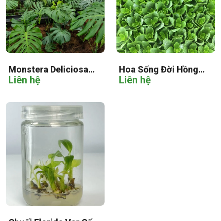
Monstera Deliciosa
Hoa Sống Đời Hồng
Liên hệ
Liên hệ
Cấy Mô
Cấy Mô