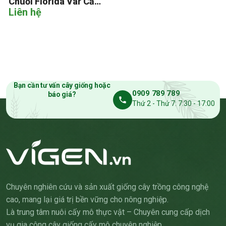
Chuối Florida Var Cấy
Liên hệ
Mô
Bạn cần tư vấn cây giống hoặc
0909 789 789
báo giá?
Thứ 2 - Thứ 7: 7:30 - 17:00
Chuyên nghiên cứu và sản xuất giống cây trồng công nghệ
cao, mang lại giá trị bền vững cho nông nghiệp.
Là trung tâm nuôi cấy mô thực vật – Chuyên cung cấp dịch
vụ gia công cây giống cấy mô chuyên nghiệp.