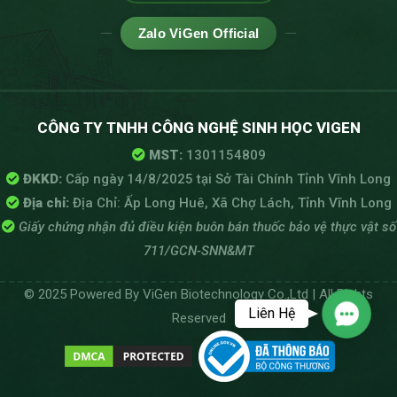
Zalo ViGen Official
CÔNG TY TNHH CÔNG NGHỆ SINH HỌC VIGEN
MST:
1301154809
ĐKKD:
Cấp ngày 14/8/2025 tại Sở Tài Chính Tỉnh Vĩnh Long
Địa chỉ:
Địa Chỉ: Ấp Long Huê, Xã Chợ Lách, Tỉnh Vĩnh Long
Giấy chứng nhận đủ điều kiện buôn bán thuốc bảo vệ thực vật số
711/GCN-SNN&MT
© 2025 Powered By ViGen Biotechnology Co.,Ltd | All Rights
Liên Hệ
Reserved
Contac