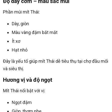
Độ dày cơm – màu sắc múi
Phần múi mít Thái:
Dày, giòn
Màu vàng đậm bắt mắt
Ít xơ
Hạt nhỏ
Đây là yếu tố giúp mít Thái dễ tiêu thụ tại chợ đầu mối
và siêu thị.
Hương vị và độ ngọt
Mít Thái nổi bật với vị:
Ngọt đậm
Giòn, thơm nhẹ