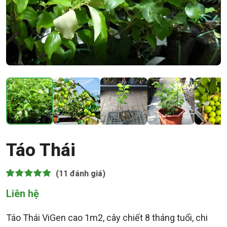
Táo Thái
(11
đánh giá)
5.00
11
trên 5 dựa
Liên hệ
trên
đánh
giá
Táo Thái ViGen cao 1m2, cây chiết 8 tháng tuổi, chi