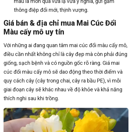
màu là món quà vừa lạ vừa ý nghĩa, gửi gắm
thông điệp đổi mới, thịnh vượng.
Giá bán & địa chỉ mua Mai Cúc Đổi
Màu cấy mô uy tín
Với những ai đang quan tâm mai cúc đổi màu cấy mô,
điều cần nhất không chỉ là cây đẹp mà còn phải đúng
giống, sạch bệnh và có nguồn gốc rõ ràng. Giá mai
cúc đổi màu cấy mô sẽ dao động theo thời điểm và
quy cách cây (cây trong chai, cây ra bầu PE), vì mỗi
giai đoạn cây sẽ khác nhau về độ khỏe và khả năng
thích nghi sau khi trồng.