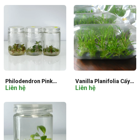
Philodendron Pink
Vanilla Planifolia Cấy
Liên hệ
Liên hệ
Princess Cấy Mô
Mô