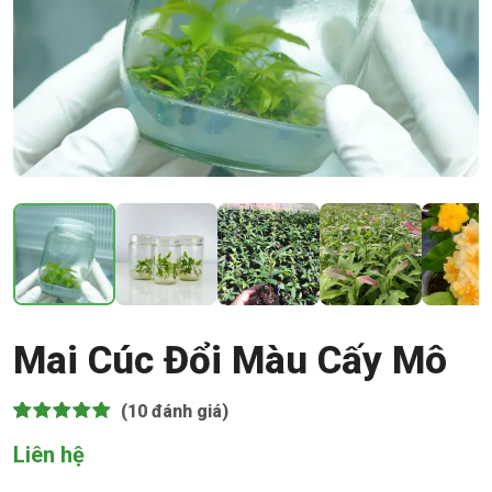
Mai Cúc Đổi Màu Cấy Mô
(10
đánh giá)
5.00
10
trên 5 dựa
Liên hệ
trên
đánh
giá