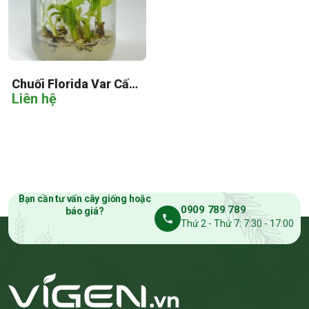
Chuối Florida Var Cấy
Liên hệ
Mô
Bạn cần tư vấn cây giống hoặc
0909 789 789
báo giá?
Thứ 2 - Thứ 7: 7:30 - 17:00