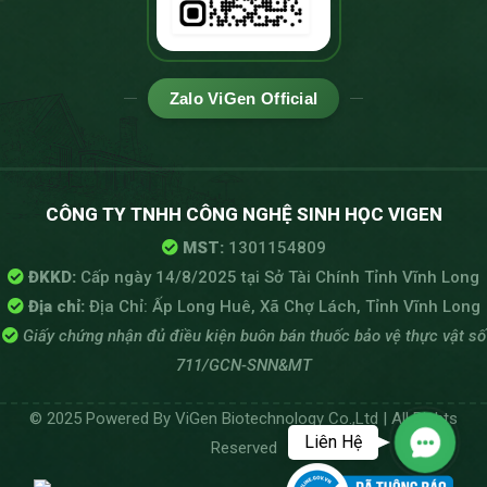
Zalo ViGen Official
CÔNG TY TNHH CÔNG NGHỆ SINH HỌC VIGEN
MST:
1301154809
ĐKKD:
Cấp ngày 14/8/2025 tại Sở Tài Chính Tỉnh Vĩnh Long
Địa chỉ:
Địa Chỉ: Ấp Long Huê, Xã Chợ Lách, Tỉnh Vĩnh Long
Giấy chứng nhận đủ điều kiện buôn bán thuốc bảo vệ thực vật số
711/GCN-SNN&MT
© 2025 Powered By ViGen Biotechnology Co.,Ltd | All Rights
Liên Hệ
Reserved
Contact