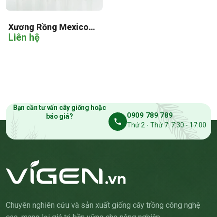
Xương Rồng Mexico
Liên hệ
Cấy Mô
Bạn cần tư vấn cây giống hoặc
0909 789 789
báo giá?
Thứ 2 - Thứ 7: 7:30 - 17:00
Chuyên nghiên cứu và sản xuất giống cây trồng công nghệ