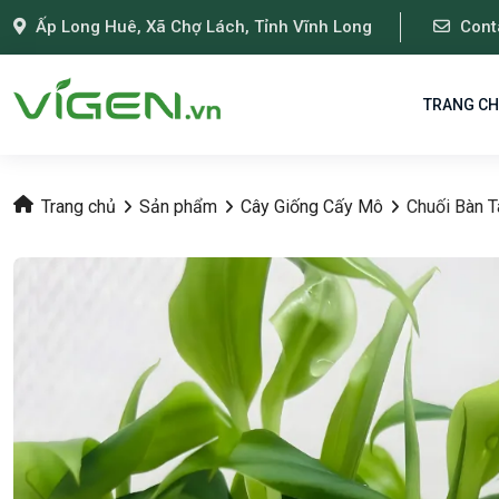
Ấp Long Huê, Xã Chợ Lách, Tỉnh Vĩnh Long
Cont
TRANG C
Trang chủ
Sản phẩm
Cây Giống Cấy Mô
Chuối Bàn 