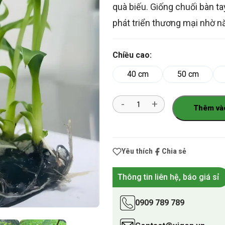
quà biếu. Giống chuối bàn t
phát triển thương mại nhờ năn
Chiều cao:
40 cm
50 cm
Số
Thêm và
lượng
Yêu thích
Chia sẻ
Thông tin liên hệ, báo giá sỉ
0909 789 789