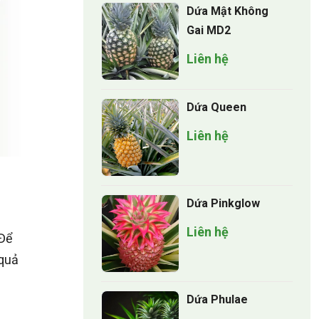
Dứa Mật Không
Gai MD2
Liên hệ
Dứa Queen
Liên hệ
Dứa Pinkglow
Liên hệ
 Để
 quả
Dứa Phulae