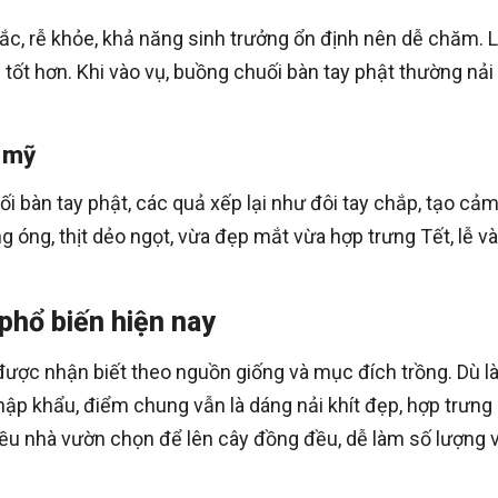
hắc, rễ khỏe, khả năng sinh trưởng ổn định nên dễ chăm. 
 tốt hơn. Khi vào vụ, buồng chuối bàn tay phật thường nải
m mỹ
i bàn tay phật, các quả xếp lại như đôi tay chắp, tạo cả
àng óng, thịt dẻo ngọt, vừa đẹp mắt vừa hợp trưng Tết, lễ và
phổ biến hiện nay
được nhận biết theo nguồn giống và mục đích trồng. Dù l
hập khẩu, điểm chung vẫn là dáng nải khít đẹp, hợp trưng 
iều nhà vườn chọn để lên cây đồng đều, dễ làm số lượng 