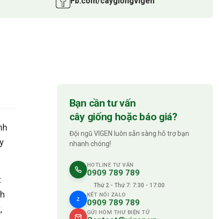
Fb.com/caygiongvigen
Bạn cần tư vấn
cây giống hoặc báo giá?
nh
Đội ngũ VIGEN luôn sẵn sàng hỗ trợ bạn
ấy
nhanh chóng!
HOTLINE TƯ VẤN
0909 789 789
t
Thứ 2 - Thứ 7: 7:30 - 17:00
nh
KẾT NỐI ZALO
Z
0909 789 789
,
GỬI HÒM THƯ ĐIỆN TỬ