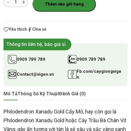
Số
Thêm vào giỏ hàng
lượng
Yêu thích
Chia sẻ
Thông tin liên hệ, báo giá sỉ
0909 789 789
0909 789 789
Fb.com/caygiongvige
Contact@vigen.vn
n
Mô Tả
Thông Số Kỹ Thuật
Đánh Giá (0)
Philodendron Xanadu Gold Cấy Mô, hay còn gọi là
Philodendron Xanadu Gold hoặc Cây Trầu Bà Chân Vịt
Vàng, gây ấn tượng với tán lá xẻ sâu và sắc vàng xanh