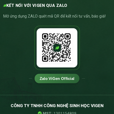
KẾT NỐI VỚI VIGEN QUA ZALO
Mở ứng dụng ZALO quét mã QR để kết nối tư vấn, báo giá!
Zalo ViGen Official
CÔNG TY TNHH CÔNG NGHỆ SINH HỌC VIGEN
MST:
1301154809