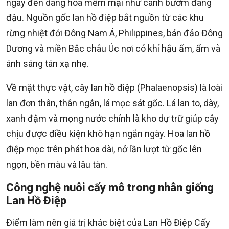
ngay đến dáng hoa mềm mại như cánh bướm đang
đậu. Nguồn gốc lan hồ điệp bắt nguồn từ các khu
rừng nhiệt đới Đông Nam Á, Philippines, bán đảo Đông
Dương và miền Bắc châu Úc nơi có khí hậu ấm, ẩm và
ánh sáng tán xạ nhẹ.
Về mặt thực vật, cây lan hồ điệp (Phalaenopsis) là loài
lan đơn thân, thân ngắn, lá mọc sát gốc. Lá lan to, dày,
xanh đậm và mọng nước chính là kho dự trữ giúp cây
chịu được điều kiện khô hạn ngắn ngày. Hoa lan hồ
điệp mọc trên phát hoa dài, nở lần lượt từ gốc lên
ngọn, bền màu và lâu tàn.
Công nghệ nuôi cấy mô trong nhân giống
Lan Hồ Điệp
Điểm làm nên giá trị khác biệt của Lan Hồ Điệp Cấy