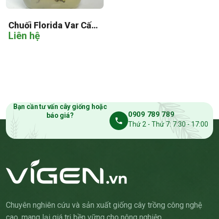
Chuối Florida Var Cấy
Liên hệ
Mô
Bạn cần tư vấn cây giống hoặc
0909 789 789
báo giá?
Thứ 2 - Thứ 7: 7:30 - 17:00
Chuyên nghiên cứu và sản xuất giống cây trồng công nghệ
cao, mang lại giá trị bền vững cho nông nghiệp.