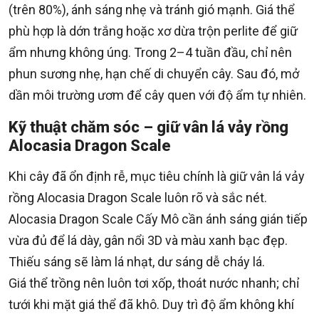
(trên 80%), ánh sáng nhẹ và tránh gió mạnh. Giá thể
phù hợp là dớn trắng hoặc xơ dừa trộn perlite để giữ
ẩm nhưng không úng. Trong 2–4 tuần đầu, chỉ nên
phun sương nhẹ, hạn chế di chuyển cây. Sau đó, mở
dần môi trường ươm để cây quen với độ ẩm tự nhiên.
Kỹ thuật chăm sóc – giữ vân lá vảy rồng
Alocasia Dragon Scale
Khi cây đã ổn định rễ, mục tiêu chính là giữ vân lá vảy
rồng Alocasia Dragon Scale luôn rõ và sắc nét.
Alocasia Dragon Scale Cấy Mô cần ánh sáng gián tiếp
vừa đủ để lá dày, gân nổi 3D và màu xanh bạc đẹp.
Thiếu sáng sẽ làm lá nhạt, dư sáng dễ cháy lá.
Giá thể trồng nên luôn tơi xốp, thoát nước nhanh; chỉ
tưới khi mặt giá thể đã khô. Duy trì độ ẩm không khí