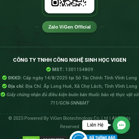
Zalo ViGen Official
CÔNG TY TNHH CÔNG NGHỆ SINH HỌC VIGEN
MST:
1301154809
ĐKKD:
Cấp ngày 14/8/2025 tại Sở Tài Chính Tỉnh Vĩnh Long
Địa chỉ:
Địa Chỉ: Ấp Long Huê, Xã Chợ Lách, Tỉnh Vĩnh Long
Giấy chứng nhận đủ điều kiện buôn bán thuốc bảo vệ thực vật số
711/GCN-SNN&MT
© 2025 Powered By ViGen Biotechnology Co.,Ltd | All Rights
Liên Hệ
Reserved
Contac