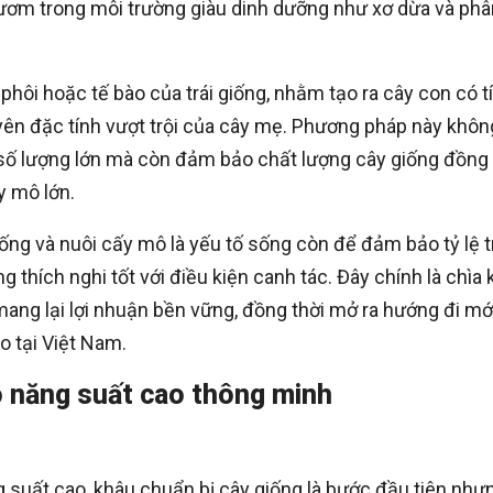
 ươm trong môi trường giàu dinh dưỡng như xơ dừa và phâ
phôi hoặc tế bào của trái giống, nhằm tạo ra cây con có t
yên đặc tính vượt trội của cây mẹ. Phương pháp này khôn
 số lượng lớn mà còn đảm bảo chất lượng cây giống đồng
y mô lớn.
ống và nuôi cấy mô là yếu tố sống còn để đảm bảo tỷ lệ t
 thích nghi tốt với điều kiện canh tác. Đây chính là chìa
ang lại lợi nhuận bền vững, đồng thời mở ra hướng đi mớ
 tại Việt Nam.
ô năng suất cao thông minh
 suất cao, khâu chuẩn bị cây giống là bước đầu tiên như