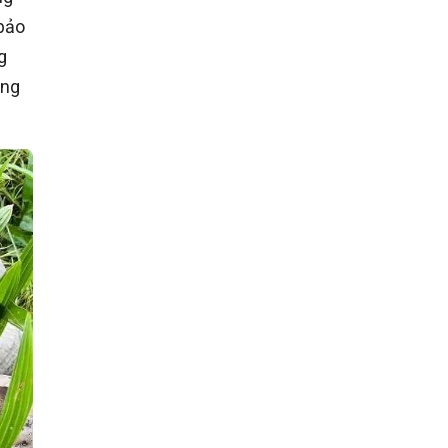
bảo
g
ông