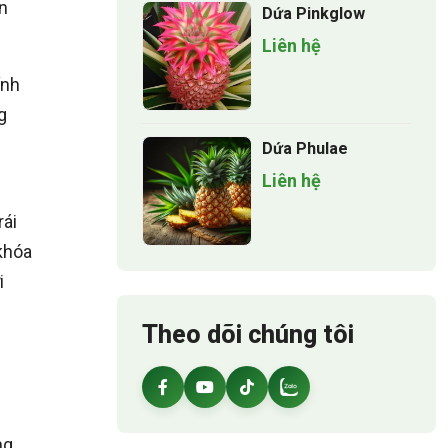
n
Dứa Pinkglow
Liên hệ
ính
g
Dứa Phulae
Liên hệ
rái
 khóa
i
Theo dõi chúng tôi
ng