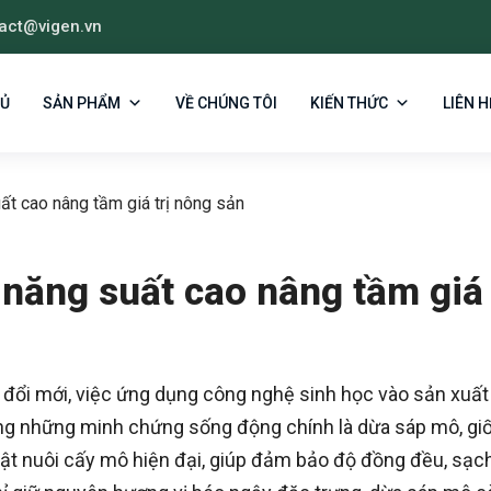
act@vigen.vn
HỦ
SẢN PHẨM
VỀ CHÚNG TÔI
KIẾN THỨC
LIÊN H
t cao nâng tầm giá trị nông sản
năng suất cao nâng tầm giá
 đổi mới, việc ứng dụng công nghệ sinh học vào sản xuất
rong những minh chứng sống động chính là dừa sáp mô, gi
ật nuôi cấy mô hiện đại, giúp đảm bảo độ đồng đều, sạc