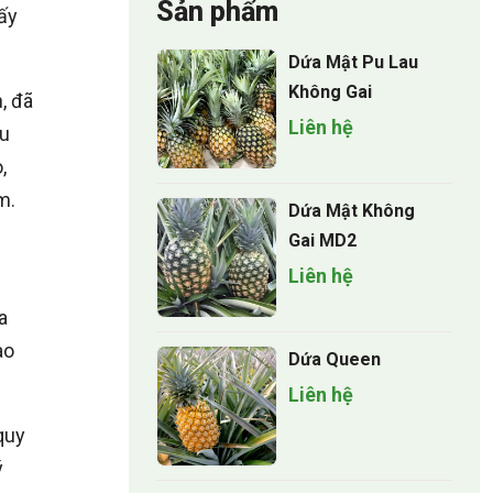
Sản phẩm
ấy
Dứa Mật Pu Lau
Không Gai
, đã
Liên hệ
âu
,
m.
Dứa Mật Không
Gai MD2
Liên hệ
a
ào
Dứa Queen
Liên hệ
quy
ý