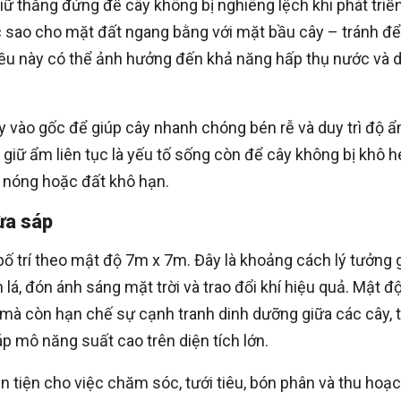
giữ thẳng đứng để cây không bị nghiêng lệch khi phát triển
c sao cho mặt đất ngang bằng với mặt bầu cây – tránh để
điều này có thể ảnh hưởng đến khả năng hấp thụ nước và 
y vào gốc để giúp cây nhanh chóng bén rễ và duy trì độ 
 giữ ẩm liên tục là yếu tố sống còn để cây không bị khô h
ng nóng hoặc đất khô hạn.
ừa sáp
 trí theo mật độ 7m x 7m. Đây là khoảng cách lý tưởng 
 lá, đón ánh sáng mặt trời và trao đổi khí hiệu quả. Mật đ
mà còn hạn chế sự cạnh tranh dinh dưỡng giữa các cây, 
p mô năng suất cao trên diện tích lớn.
n tiện cho việc chăm sóc, tưới tiêu, bón phân và thu hoạ