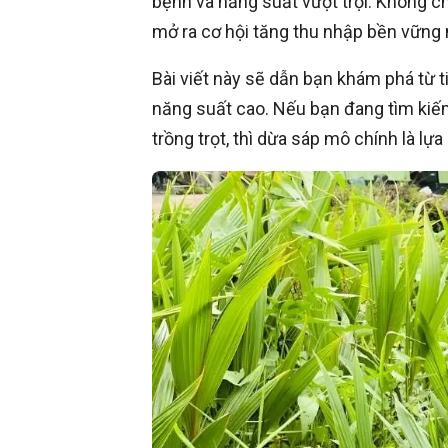
bệnh và năng suất vượt trội. Không c
mở ra cơ hội tăng thu nhập bền vững n
Bài viết này sẽ dẫn bạn khám phá từ 
năng suất cao. Nếu bạn đang tìm kiế
trồng trọt, thì dừa sáp mô chính là lự