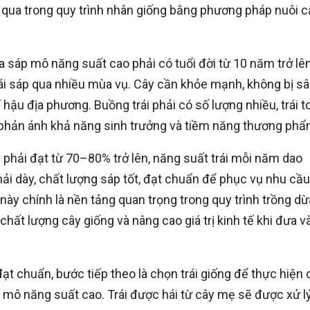
 qua trong quy trình nhân giống bằng phương pháp nuôi c
 sáp mô năng suất cao phải có tuổi đời từ 10 năm trở lên
rái sáp qua nhiều mùa vụ. Cây cần khỏe mạnh, không bị s
í hậu địa phương. Buồng trái phải có số lượng nhiều, trái to
 phản ánh khả năng sinh trưởng và tiềm năng thương phẩ
rái phải đạt từ 70–80% trở lên, năng suất trái mỗi năm dao
i dày, chất lượng sáp tốt, đạt chuẩn để phục vụ nhu cầu
 này chính là nền tảng quan trọng trong quy trình trồng dừ
ất lượng cây giống và nâng cao giá trị kinh tế khi đưa v
t chuẩn, bước tiếp theo là chọn trái giống để thực hiện 
p mô năng suất cao. Trái được hái từ cây mẹ sẽ được xử l