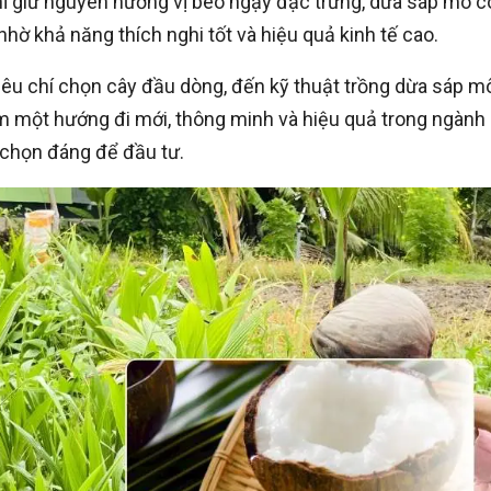
hỉ giữ nguyên hương vị béo ngậy đặc trưng, dừa sáp mô c
hờ khả năng thích nghi tốt và hiệu quả kinh tế cao.
tiêu chí chọn cây đầu dòng, đến kỹ thuật trồng dừa sáp m
m một hướng đi mới, thông minh và hiệu quả trong ngành
a chọn đáng để đầu tư.