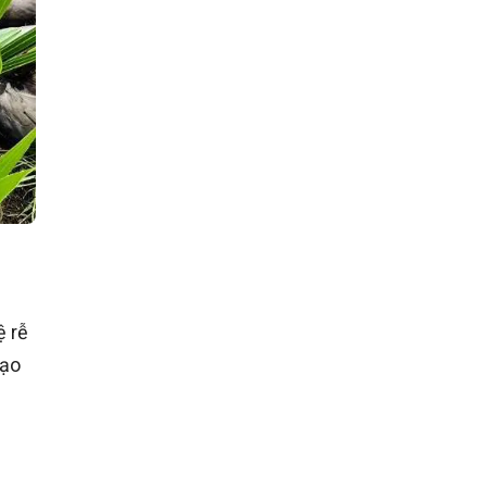
ệ rễ
tạo