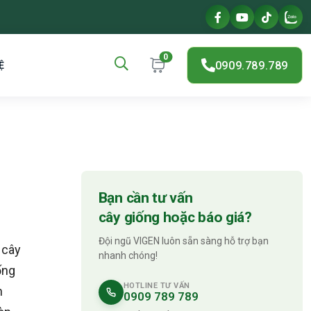
0
0909.789.789
Ệ
Bạn cần tư vấn
cây giống hoặc báo giá?
Đội ngũ VIGEN luôn sẵn sàng hỗ trợ bạn
 cây
nhanh chóng!
ống
HOTLINE TƯ VẤN
h
0909 789 789