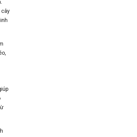
.
 cây
dinh
ẩm
éo,
giúp
ộ
từ
ch