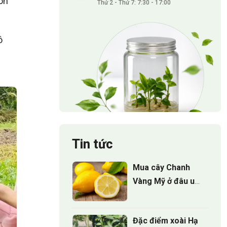
òn
Thứ 2 - Thứ 7: 7:30 - 17:00
ô
Tin tức
Mua cây Chanh
Vàng Mỹ ở đâu uy
tín và bí quyết
chọn cây giống
Đặc điểm xoài Hạ