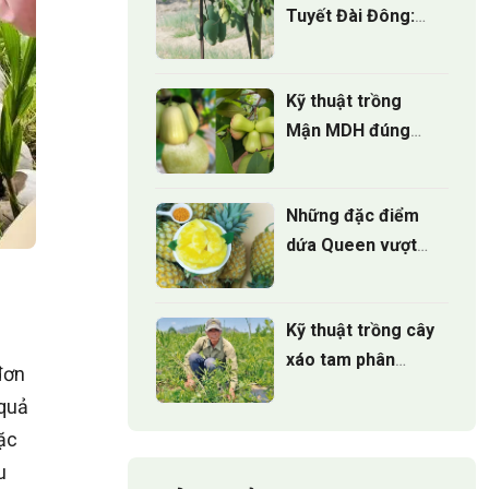
Tuyết Đài Đông:
Nguồn gốc, hương
vị và giá trị kinh tế
Kỹ thuật trồng
Mận MDH đúng
cách cho cây sinh
trưởng khỏe
Những đặc điểm
dứa Queen vượt
trội mà 90% người
trồng chưa biết
Kỹ thuật trồng cây
xáo tam phân
đơn
đúng cách cho
 quả
cây phát triển
đặc
u