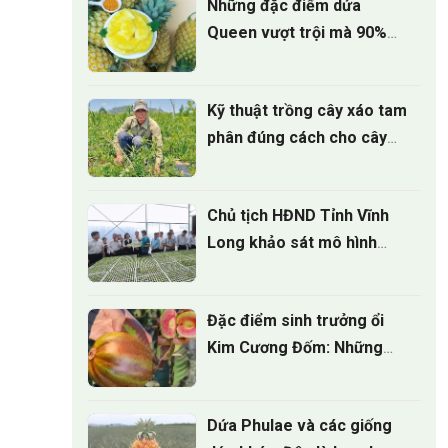
Những đặc điểm dứa
Queen vượt trội mà 90%
người trồng chưa biết
Kỹ thuật trồng cây xáo tam
phân đúng cách cho cây
phát triển
Chủ tịch HĐND Tỉnh Vĩnh
Long khảo sát mô hình
Nông nghiệp công nghệ
cao tại ViGen
Đặc điểm sinh trưởng ổi
Kim Cương Đốm: Những
điều nhà vườn cần biết
Dứa Phulae và các giống