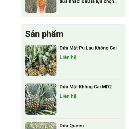
dứa khác: Đâu là lựa chọn
tốt nhất?
Sản phẩm
Dứa Mật Pu Lau Không Gai
Liên hệ
Dứa Mật Không Gai MD2
Liên hệ
Dứa Queen