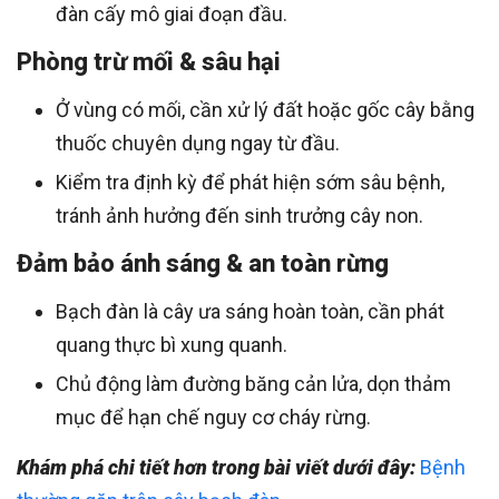
đàn cấy mô giai đoạn đầu.
Phòng trừ mối & sâu hại
Ở vùng có mối, cần xử lý đất hoặc gốc cây bằng
thuốc chuyên dụng ngay từ đầu.
Kiểm tra định kỳ để phát hiện sớm sâu bệnh,
tránh ảnh hưởng đến sinh trưởng cây non.
Đảm bảo ánh sáng & an toàn rừng
Bạch đàn là cây ưa sáng hoàn toàn, cần phát
quang thực bì xung quanh.
Chủ động làm đường băng cản lửa, dọn thảm
mục để hạn chế nguy cơ cháy rừng.
Khám phá chi tiết hơn trong bài viết dưới đây:
Bệnh