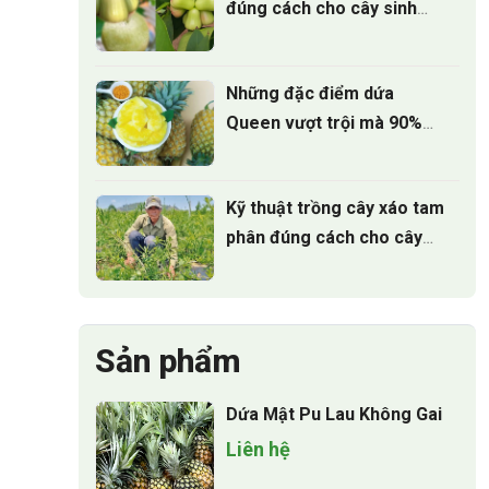
đúng cách cho cây sinh
trưởng khỏe
Những đặc điểm dứa
Queen vượt trội mà 90%
người trồng chưa biết
Kỹ thuật trồng cây xáo tam
phân đúng cách cho cây
phát triển
Sản phẩm
Dứa Mật Pu Lau Không Gai
Liên hệ