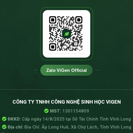
Zalo ViGen Official
CÔNG TY TNHH CÔNG NGHỆ SINH HỌC VIGEN
MST:
1301154809
ĐKKD:
Cấp ngày 14/8/2025 tại Sở Tài Chính Tỉnh Vĩnh Long
Địa chỉ:
Địa Chỉ: Ấp Long Huê, Xã Chợ Lách, Tỉnh Vĩnh Long