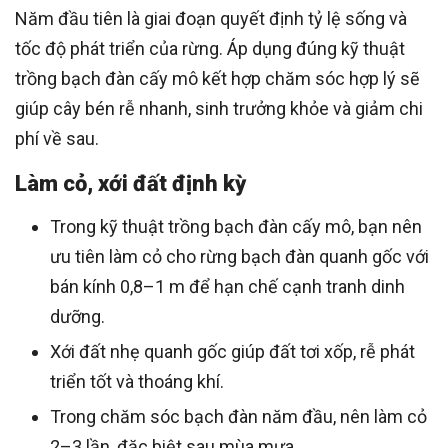
Năm đầu tiên là giai đoạn quyết định tỷ lệ sống và
tốc độ phát triển của rừng. Áp dụng đúng kỹ thuật
trồng bạch đàn cấy mô kết hợp chăm sóc hợp lý sẽ
giúp cây bén rễ nhanh, sinh trưởng khỏe và giảm chi
phí về sau.
Làm cỏ, xới đất định kỳ
Trong kỹ thuật trồng bạch đàn cấy mô, bạn nên
ưu tiên làm cỏ cho rừng bạch đàn quanh gốc với
bán kính 0,8–1 m để hạn chế cạnh tranh dinh
dưỡng.
Xới đất nhẹ quanh gốc giúp đất tơi xốp, rễ phát
triển tốt và thoáng khí.
Trong chăm sóc bạch đàn năm đầu, nên làm cỏ
2–3 lần, đặc biệt sau mùa mưa.