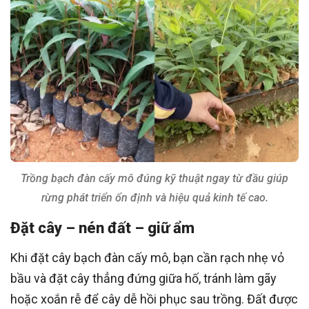
Trồng bạch đàn cấy mô đúng kỹ thuật ngay từ đầu giúp
rừng phát triển ổn định và hiệu quả kinh tế cao.
Đặt cây – nén đất – giữ ẩm
Khi đặt cây bạch đàn cấy mô, bạn cần rạch nhẹ vỏ
bầu và đặt cây thẳng đứng giữa hố, tránh làm gãy
hoặc xoắn rễ để cây dễ hồi phục sau trồng. Đất được