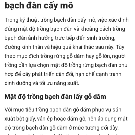
bạch đàn cấy mô
Trong kỹ thuật trồng bạch đàn cấy mô, việc xác định
đúng mật độ trồng bạch đàn và khoảng cách trồng
bạch đàn ảnh hưởng trực tiếp đến sinh trưởng,
đường kính thân và hiệu quả khai thác sau này. Tùy
theo mục đích trồng rừng gỗ dăm hay gỗ lớn, người
trồng cần lựa chọn mật độ trồng rừng bạch đàn phù
hợp để cây phát triển cân đối, hạn chế cạnh tranh
dinh dưỡng và tối ưu năng suất.
Mật độ trồng bạch đàn lấy gỗ dăm
Với mục tiêu trồng bạch đàn gỗ dăm phục vụ sản
xuất bột giấy, ván ép hoặc dăm gỗ, nên áp dụng mật
độ trồng bạch đàn gỗ dăm ở mức tương đối dày.