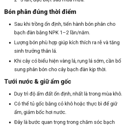
Bón phân đúng thời điểm
Sau khi trồng ổn định, tiến hành bón phân cho
bạch đàn bằng NPK 1–2 lần/năm.
Lượng bón phù hợp giúp kích thích ra rễ và tăng
sinh trưởng thân lá.
Khi cây có biểu hiện vàng lá, rụng lá sớm, cần bổ
sung phân bón cho cây bạch đàn kịp thời.
Tưới nước & giữ ẩm gốc
Duy trì độ ẩm đất ổn định, nhất là trong mùa khô.
Có thể tủ gốc bằng cỏ khô hoặc thực bì để giữ
ẩm, giảm bốc hơi nước.
Đây là bước quan trọng trong chăm sóc bạch