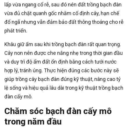
lấp vừa ngang cổ rễ, sau đó nén đất trồng bạch đàn
vừa đủ chặt quanh gốc nhằm cố định cây, hạn chế
đổ ngã nhưng vẫn đảm bảo đất thông thoáng cho rễ
phát triển.
Khâu giữ ẩm sau khi trồng bạch đàn rất quan trọng.
Cây non nên được che nắng nhẹ trong thời gian đầu
và duy trì độ ẩm đất ổn định bằng cách tưới nước
hợp lý, tránh úng. Thực hiện đúng các bước này sẽ
giúp trồng cây bạch đàn đúng kỹ thuật, nâng cao tỷ
lệ sống và hiệu quả lâu dài trong kỹ thuật trồng bạch
đàn cấy mô.
Chăm sóc bạch đàn cấy mô
trong năm đầu