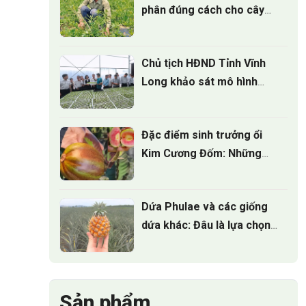
phân đúng cách cho cây
phát triển
Chủ tịch HĐND Tỉnh Vĩnh
Long khảo sát mô hình
Nông nghiệp công nghệ
cao tại ViGen
Đặc điểm sinh trưởng ổi
Kim Cương Đốm: Những
điều nhà vườn cần biết
Dứa Phulae và các giống
dứa khác: Đâu là lựa chọn
tốt nhất?
Sản phẩm