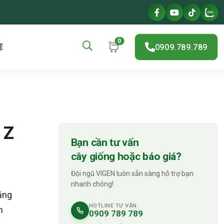
0
0909.789.789
Ệ
 Z
Bạn cần tư vấn
cây giống hoặc báo giá?
Đội ngũ VIGEN luôn sẵn sàng hỗ trợ bạn
nhanh chóng!
ăng
HOTLINE TƯ VẤN
n
0909 789 789