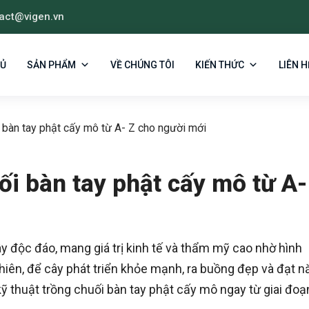
act@vigen.vn
HỦ
SẢN PHẨM
VỀ CHÚNG TÔI
KIẾN THỨC
LIÊN H
i bàn tay phật cấy mô từ A- Z cho người mới
ối bàn tay phật cấy mô từ A-
y độc đáo, mang giá trị kinh tế và thẩm mỹ cao nhờ hình
hiên, để cây phát triển khỏe mạnh, ra buồng đẹp và đạt n
ỹ thuật trồng chuối bàn tay phật cấy mô ngay từ giai đoạ