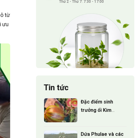
Thứ 2 - Thứ 7: 7:30 - 17:00
ô từ
i ưu
Tin tức
Đặc điểm sinh
trưởng ổi Kim
Cương Đốm:
Những điều nhà
Dứa Phulae và các
vườn cần biết