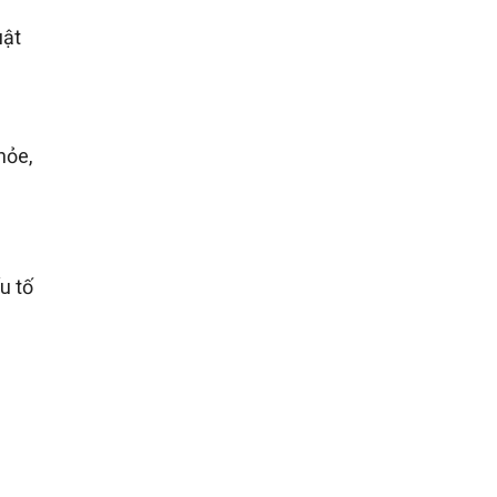
uật
hỏe,
u tố