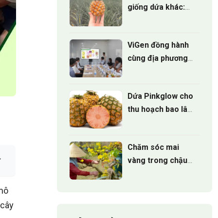
giống dứa khác:
Đâu là lựa chọn tốt
nhất?
ViGen đồng hành
cùng địa phương
phát triển Mô hình
trồng Cúc mâm
Dứa Pinkglow cho
xôi cấy mô cho vụ
thu hoạch bao lâu
hoa tết 2027
sau khi trồng
Chăm sóc mai
vàng trong chậu
đúng cách để cây
luôn xanh tốt
 mô
quanh năm
 cây