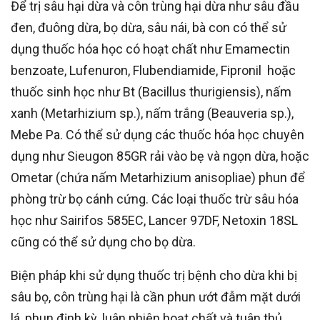
Để trị sâu hại dừa và côn trùng hại dừa như sâu đầu
đen, đuông dừa, bọ dừa, sâu nái, bà con có thể sử
dụng thuốc hóa học có hoạt chất như Emamectin
benzoate, Lufenuron, Flubendiamide, Fipronil hoặc
thuốc sinh học như Bt (Bacillus thurigiensis), nấm
xanh (Metarhizium sp.), nấm trắng (Beauveria sp.),
Mebe Pa. Có thể sử dụng các thuốc hóa học chuyên
dụng như Sieugon 85GR rải vào bẹ và ngọn dừa, hoặc
Ometar (chứa nấm Metarhizium anisopliae) phun để
phòng trừ bọ cánh cứng. Các loại thuốc trừ sâu hóa
học như Sairifos 585EC, Lancer 97DF, Netoxin 18SL
cũng có thể sử dụng cho bọ dừa.
Biện pháp khi sử dụng thuốc trị bệnh cho dừa khi bị
sâu bọ, côn trùng hại là cần phun ướt đẫm mặt dưới
lá, phun định kỳ, luân phiên hoạt chất và tuân thủ