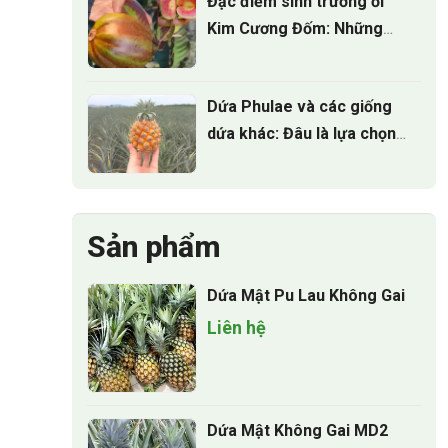
Đặc điểm sinh trưởng ổi
Kim Cương Đốm: Những
điều nhà vườn cần biết
Dứa Phulae và các giống
dứa khác: Đâu là lựa chọn
tốt nhất?
Sản phẩm
Dứa Mật Pu Lau Không Gai
Liên hệ
Dứa Mật Không Gai MD2