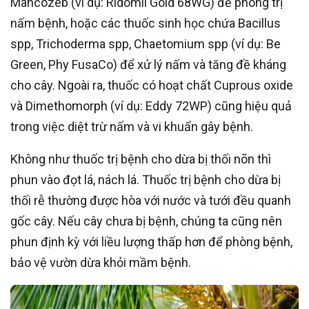
Mancozeb (ví dụ: Ridomil Gold 68WG) để phòng trị
nấm bệnh, hoặc các thuốc sinh học chứa Bacillus
spp, Trichoderma spp, Chaetomium spp (ví dụ: Be
Green, Phy FusaCo) để xử lý nấm và tăng đề kháng
cho cây. Ngoài ra, thuốc có hoạt chất Cuprous oxide
và Dimethomorph (ví dụ: Eddy 72WP) cũng hiệu quả
trong việc diệt trừ nấm và vi khuẩn gây bệnh.
Không như thuốc trị bệnh cho dừa bị thối nõn thì
phun vào đọt lá, nách lá. Thuốc trị bệnh cho dừa bị
thối rễ thường được hòa với nước và tưới đều quanh
gốc cây. Nếu cây chưa bị bệnh, chúng ta cũng nên
phun định kỳ với liều lượng thấp hơn để phòng bệnh,
bảo vệ vườn dừa khỏi mầm bệnh.