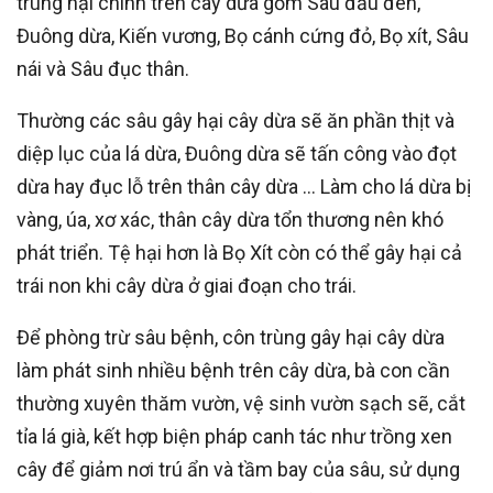
trùng hại chính trên cây dừa gồm Sâu đầu đen,
Đuông dừa, Kiến vương, Bọ cánh cứng đỏ, Bọ xít, Sâu
nái và Sâu đục thân.
Thường các sâu gây hại cây dừa sẽ ăn phần thịt và
diệp lục của lá dừa, Đuông dừa sẽ tấn công vào đọt
dừa hay đục lỗ trên thân cây dừa … Làm cho lá dừa bị
vàng, úa, xơ xác, thân cây dừa tổn thương nên khó
phát triển. Tệ hại hơn là Bọ Xít còn có thể gây hại cả
trái non khi cây dừa ở giai đoạn cho trái.
Để phòng trừ sâu bệnh, côn trùng gây hại cây dừa
làm phát sinh nhiều bệnh trên cây dừa, bà con cần
thường xuyên thăm vườn, vệ sinh vườn sạch sẽ, cắt
tỉa lá già, kết hợp biện pháp canh tác như trồng xen
cây để giảm nơi trú ẩn và tầm bay của sâu, sử dụng