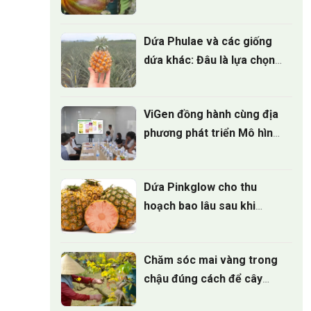
điều nhà vườn cần biết
Dứa Phulae và các giống
dứa khác: Đâu là lựa chọn
tốt nhất?
ViGen đồng hành cùng địa
phương phát triển Mô hình
trồng Cúc mâm xôi cấy mô
cho vụ hoa tết 2027
Dứa Pinkglow cho thu
hoạch bao lâu sau khi
trồng
Chăm sóc mai vàng trong
chậu đúng cách để cây
luôn xanh tốt quanh năm