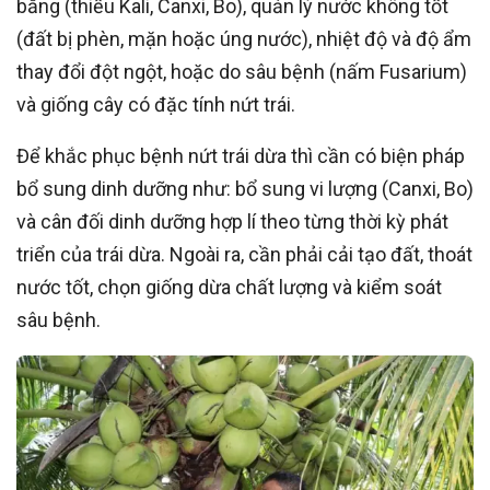
bằng (thiếu Kali, Canxi, Bo), quản lý nước không tốt
(đất bị phèn, mặn hoặc úng nước), nhiệt độ và độ ẩm
thay đổi đột ngột, hoặc do sâu bệnh (nấm Fusarium)
và giống cây có đặc tính nứt trái.
Để khắc phục bệnh nứt trái dừa thì cần có biện pháp
bổ sung dinh dưỡng như: bổ sung vi lượng (Canxi, Bo)
và cân đối dinh dưỡng hợp lí theo từng thời kỳ phát
triển của trái dừa. Ngoài ra, cần phải cải tạo đất, thoát
nước tốt, chọn giống dừa chất lượng và kiểm soát
sâu bệnh.