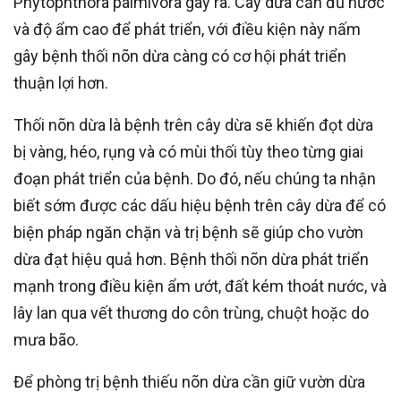
Phytophthora palmivora gây ra. Cây dừa cần đủ nước
và độ ẩm cao để phát triển, với điều kiện này nấm
gây bệnh thối nõn dừa càng có cơ hội phát triển
thuận lợi hơn.
Thối nõn dừa là bệnh trên cây dừa sẽ khiến đọt dừa
bị vàng, héo, rụng và có mùi thối tùy theo từng giai
đoạn phát triển của bệnh. Do đó, nếu chúng ta nhận
biết sớm được các dấu hiệu bệnh trên cây dừa để có
biện pháp ngăn chặn và trị bệnh sẽ giúp cho vườn
dừa đạt hiệu quả hơn. Bệnh thối nõn dừa phát triển
mạnh trong điều kiện ẩm ướt, đất kém thoát nước, và
lây lan qua vết thương do côn trùng, chuột hoặc do
mưa bão.
Để phòng trị bệnh thiếu nõn dừa cần giữ vườn dừa