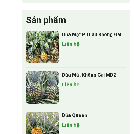
Sản phẩm
Dứa Mật Pu Lau Không Gai
Liên hệ
Dứa Mật Không Gai MD2
Liên hệ
Dứa Queen
Liên hệ