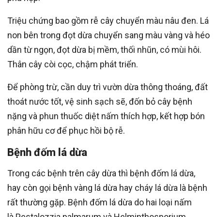
Triệu chứng bao gồm rễ cây chuyển màu nâu đen. Lá
non bên trong đọt dừa chuyển sang màu vàng và héo
dần từ ngọn, đọt dừa bị mềm, thối nhũn, có mùi hôi.
Thân cây còi cọc, chậm phát triển.
Để phòng trừ, cần duy trì vườn dừa thông thoáng, đất
thoát nước tốt, vệ sinh sạch sẽ, đốn bỏ cây bệnh
nặng và phun thuốc diệt nấm thích hợp, kết hợp bón
phân hữu cơ để phục hồi bộ rễ.
Bệnh đốm lá dừa
Trong các bệnh trên cây dừa thì bệnh đốm lá dừa,
hay còn gọi bệnh vàng lá dừa hay cháy lá dừa là bệnh
rất thường gặp. Bệnh đốm lá dừa do hai loại nấm
là Pestalozzia palmarum và Helminthosporium