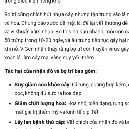
trong điều kiện nóng khô.
Bọ trĩ cũng chích hút nhựa cây, nhưng tập trung vào lá n
và hoa. Chúng cào xước bề mặt lá, để lại vết thương dễ
và vi khuẩn xâm nhập. Bọ trĩ sinh sản nhanh, mỗi con c
50 trứng trong 10-20 ngày, và ấu trùng tiếp tục gây hại
khi nở. ViGen nhận thấy rằng bọ trĩ còn truyền virus gâ
xoăn lá, làm cây mai vàng suy yếu thêm.
Tác hại của nhện đỏ và bọ trĩ bao gồm:
Suy giảm sức khỏe cây:
Lá rụng, quang hợp kém, 
cọc, không đủ sức ra hoa đẹp.
Giảm chất lượng hoa:
Hoa nhỏ, biến dạng, rụng s
mất giá trị thẩm mỹ và kinh tế dịp Tết.
Lây lan bệnh thứ cấp:
Vết chích của nhện đỏ và bọ