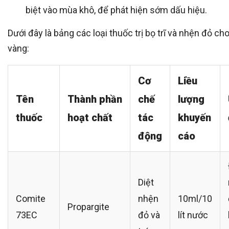
biệt vào mùa khô, để phát hiện sớm dấu hiệu.
Dưới đây là bảng các loại thuốc trị bọ trĩ và nhện đỏ ch
vàng:
Cơ
Liều
Tên
Thành phần
chế
lượng
thuốc
hoạt chất
tác
khuyến
động
cáo
Diệt
Comite
nhện
10ml/10
Propargite
73EC
đỏ và
lít nước