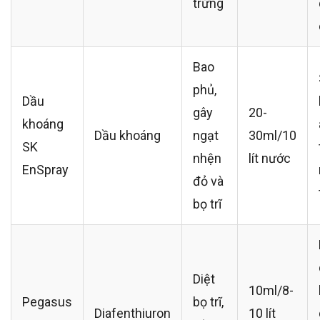
trứng
Bao
phủ,
Dầu
gây
20-
khoáng
Dầu khoáng
ngạt
30ml/10
SK
nhện
lít nước
EnSpray
đỏ và
bọ trĩ
Diệt
10ml/8-
Pegasus
bọ trĩ,
Diafenthiuron
10 lít