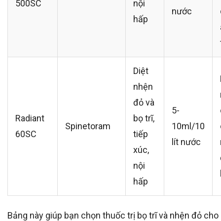
500SC
nội
nước
hấp
Diệt
nhện
đỏ và
5-
Radiant
bọ trĩ,
Spinetoram
10ml/10
60SC
tiếp
lít nước
xúc,
nội
hấp
Bảng này giúp bạn chọn thuốc trị bọ trĩ và nhện đỏ cho