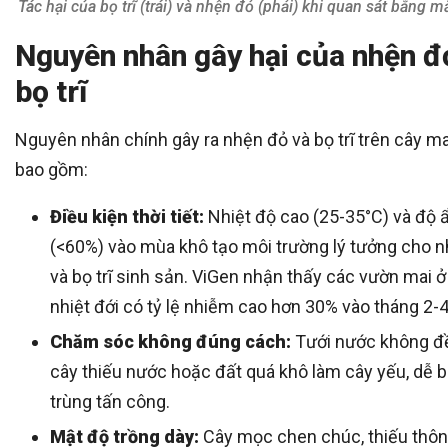
Tác hại của bọ trĩ (trái) và nhện đỏ (phải) khi quan sát bằng 
Nguyên nhân gây hại của nhện đ
bọ trĩ
Nguyên nhân chính gây ra nhện đỏ và bọ trĩ trên cây m
bao gồm:
Điều kiện thời tiết:
Nhiệt độ cao (25-35°C) và độ 
(<60%) vào mùa khô tạo môi trường lý tưởng cho 
và bọ trĩ sinh sản. ViGen nhận thấy các vườn mai 
nhiệt đới có tỷ lệ nhiễm cao hơn 30% vào tháng 2-4
Chăm sóc không đúng cách:
Tưới nước không đ
cây thiếu nước hoặc đất quá khô làm cây yếu, dễ b
trùng tấn công.
Mật độ trồng dày:
Cây mọc chen chúc, thiếu thô