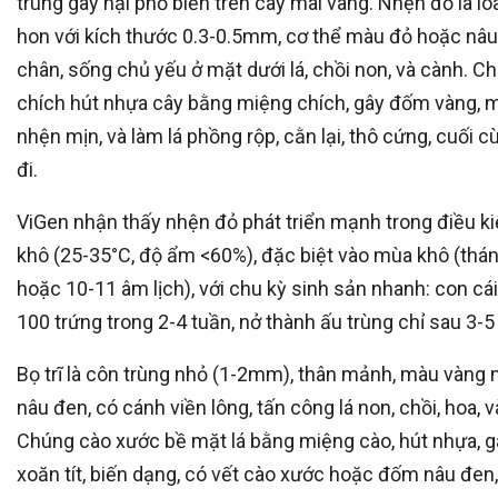
trùng gây hại phổ biến trên cây mai vàng. Nhện đỏ là loà
hon với kích thước 0.3-0.5mm, cơ thể màu đỏ hoặc nâu
chân, sống chủ yếu ở mặt dưới lá, chồi non, và cành. C
chích hút nhựa cây bằng miệng chích, gây đốm vàng,
nhện mịn, và làm lá phồng rộp, cằn lại, thô cứng, cuối 
đi.
ViGen nhận thấy nhện đỏ phát triển mạnh trong điều k
khô (25-35°C, độ ẩm <60%), đặc biệt vào mùa khô (thá
hoặc 10-11 âm lịch), với chu kỳ sinh sản nhanh: con cái
100 trứng trong 2-4 tuần, nở thành ấu trùng chỉ sau 3-5
Bọ trĩ là côn trùng nhỏ (1-2mm), thân mảnh, màu vàng 
nâu đen, có cánh viền lông, tấn công lá non, chồi, hoa, v
Chúng cào xước bề mặt lá bằng miệng cào, hút nhựa, g
xoăn tít, biến dạng, có vết cào xước hoặc đốm nâu đen,