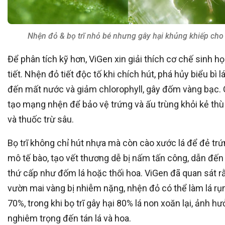
Nhện đỏ & bọ trĩ nhỏ bé nhưng gây hại khủng khiếp cho
Để phân tích kỹ hơn, ViGen xin giải thích cơ chế sinh họ
tiết. Nhện đỏ tiết độc tố khi chích hút, phá hủy biểu bì l
đến mất nước và giảm chlorophyll, gây đốm vàng bạc.
tạo mạng nhện để bảo vệ trứng và ấu trùng khỏi kẻ thù
và thuốc trừ sâu.
Bọ trĩ không chỉ hút nhựa mà còn cào xước lá để đẻ tr
mô tế bào, tạo vết thương dễ bị nấm tấn công, dẫn đế
thứ cấp như đốm lá hoặc thối hoa. ViGen đã quan sát r
vườn mai vàng bị nhiễm nặng, nhện đỏ có thể làm lá rụ
70%, trong khi bọ trĩ gây hại 80% lá non xoăn lại, ảnh h
nghiêm trọng đến tán lá và hoa.