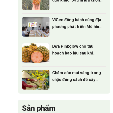
dứa khác: Đâu là lựa chọn
tốt nhất?
ViGen đồng hành cùng địa
phương phát triển Mô hình
trồng Cúc mâm xôi cấy mô
cho vụ hoa tết 2027
Dứa Pinkglow cho thu
hoạch bao lâu sau khi
trồng
Chăm sóc mai vàng trong
chậu đúng cách để cây
luôn xanh tốt quanh năm
Sản phẩm