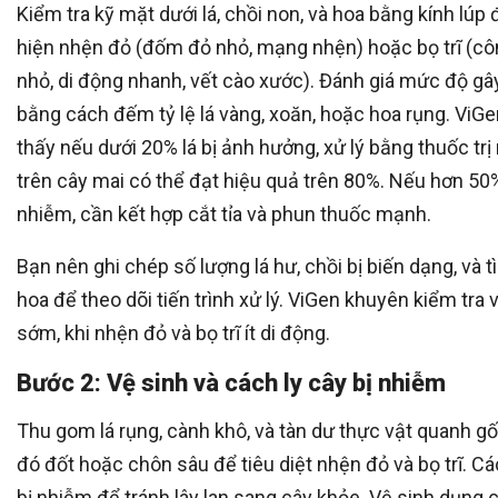
Kiểm tra kỹ mặt dưới lá, chồi non, và hoa bằng kính lúp 
hiện nhện đỏ (đốm đỏ nhỏ, mạng nhện) hoặc bọ trĩ (cô
nhỏ, di động nhanh, vết cào xước). Đánh giá mức độ gâ
bằng cách đếm tỷ lệ lá vàng, xoăn, hoặc hoa rụng. ViG
thấy nếu dưới 20% lá bị ảnh hưởng, xử lý bằng thuốc tr
trên cây mai có thể đạt hiệu quả trên 80%. Nếu hơn 50%
nhiễm, cần kết hợp cắt tỉa và phun thuốc mạnh.
Bạn nên ghi chép số lượng lá hư, chồi bị biến dạng, và t
hoa để theo dõi tiến trình xử lý. ViGen khuyên kiểm tra
sớm, khi nhện đỏ và bọ trĩ ít di động.
Bước 2: Vệ sinh và cách ly cây bị nhiễm
Thu gom lá rụng, cành khô, và tàn dư thực vật quanh gố
đó đốt hoặc chôn sâu để tiêu diệt nhện đỏ và bọ trĩ. Cá
bị nhiễm để tránh lây lan sang cây khỏe. Vệ sinh dụng 