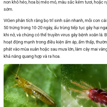
non khô héo, hoa bị méo mó, màu sắc kém tươi, hoặc 
sớm.
ViGen phân tích rằng bọ trĩ sinh sản nhanh, mỗi con cái
50 trứng trong 10-20 ngày, ấu trùng tiếp tục gây hại ng
khi nở, và chúng có thể truyền virus gây bệnh xoăn lá. Bọ
hoạt động mạnh trong điều kiện ấm áp, ẩm thấp, thườ
phát vào mùa xuân hoặc sau mưa lớn, làm cây mai vàn
khả năng quang hợp và ra hoa.