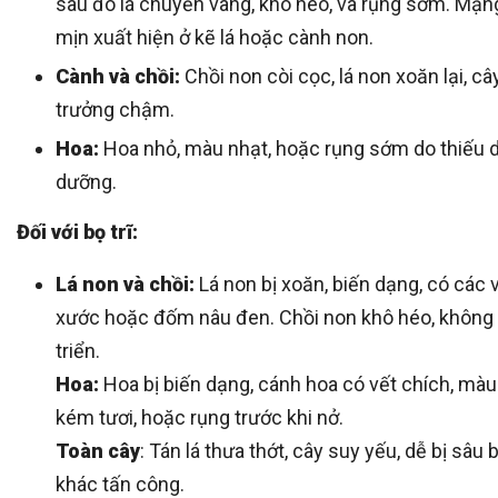
sau đó lá chuyển vàng, khô héo, và rụng sớm. Mạ
mịn xuất hiện ở kẽ lá hoặc cành non.
Cành và chồi:
Chồi non còi cọc, lá non xoăn lại, câ
trưởng chậm.
Hoa:
Hoa nhỏ, màu nhạt, hoặc rụng sớm do thiếu 
dưỡng.
Đối với bọ trĩ:
Lá non và chồi:
Lá non bị xoăn, biến dạng, có các 
xước hoặc đốm nâu đen. Chồi non khô héo, không
triển.
Hoa:
Hoa bị biến dạng, cánh hoa có vết chích, mà
kém tươi, hoặc rụng trước khi nở.
Toàn cây
: Tán lá thưa thớt, cây suy yếu, dễ bị sâu
khác tấn công.