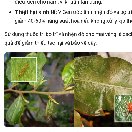
điều kiện cho nấm, vi khuẩn tấn công.
Thiệt hại kinh tế:
ViGen ước tính nhện đỏ và bọ trĩ
giảm 40-60% năng suất hoa nếu không xử lý kịp thờ
Sử dụng thuốc trị bọ trĩ và nhện đỏ cho mai vàng là các
quả để giảm thiểu tác hại và bảo vệ cây.