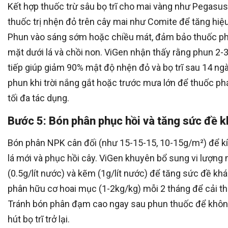
Kết hợp thuốc trừ sâu bọ trĩ cho mai vàng như Pegasus
thuốc trị nhện đỏ trên cây mai như Comite để tăng hiệ
Phun vào sáng sớm hoặc chiều mát, đảm bảo thuốc p
mặt dưới lá và chồi non. ViGen nhận thấy rằng phun 2-3 
tiếp giúp giảm 90% mật độ nhện đỏ và bọ trĩ sau 14 ngà
phun khi trời nắng gắt hoặc trước mưa lớn để thuốc ph
tối đa tác dụng.
Bước 5: Bón phân phục hồi và tăng sức đề 
Bón phân NPK cân đối (như 15-15-15, 10-15g/m²) để kí
lá mới và phục hồi cây. ViGen khuyên bổ sung vi lượng
(0.5g/lít nước) và kẽm (1g/lít nước) để tăng sức đề kh
phân hữu cơ hoai mục (1-2kg/kg) mỗi 2 tháng để cải th
Tránh bón phân đạm cao ngay sau phun thuốc để khôn
hút bọ trĩ trở lại.