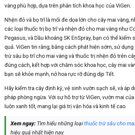
vàng phù hợp, dựa trên phân tích khoa học của ViGen.
Nhện đỏ và bọ trĩ là mối đe dọa lớn cho cây mai vàng, 
các loại thuốc trị bọ trĩ và nhện đỏ cho mai vàng như C
Pegasus, và Dầu khoáng SK EnSpray, bạn có thể kiểm s
quả. ViGen tin rằng, bằng cách phát hiện sớm, sử dụng
trừ sâu bọ trĩ cho mai vàng và thuốc trị nhện đỏ trên câ
đúng cách, kết hợp với chăm sóc khoa học, cây mai và
bạn sẽ khỏe mạnh, nở hoa rực rỡ đúng dịp Tết.
Hãy kiểm tra cây định kỳ, vệ sinh vườn sạch sẽ, và áp 
pháp phòng ngừa. Với sự hỗ trợ từ ViGen, vườn mai của
luôn xanh tốt, mang lại giá trị văn hóa và kinh tế cao.
Xem ngay:
Tìm hiểu những loại
thuốc trừ sâu cho ma
hiệu quả nhất hiện nay