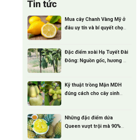
Tin tức
Mua cây Chanh Vàng Mỹ ở
đâu uy tín và bí quyết chọn
cây giống
Đặc điểm xoài Hạ Tuyết Đài
Đông: Nguồn gốc, hương vị
và giá trị kinh tế
Kỹ thuật trồng Mận MDH
đúng cách cho cây sinh
trưởng khỏe
Những đặc điểm dứa
Queen vượt trội mà 90%
người trồng chưa biết