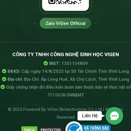
Zalo ViGen Official
CÔNG TY TNHH CÔNG NGHỆ SINH HỌC VIGEN
MST:
1301154809
ĐKKD:
Cấp ngày 14/8/2025 tại Sở Tài Chính Tỉnh Vĩnh Long
Địa chỉ:
Địa Chỉ: Ấp Long Huê, Xã Chợ Lách, Tỉnh Vĩnh Long
Giấy chứng nhận đủ điều kiện buôn bán thuốc bảo vệ thực vật số
711/GCN-SNN&MT
© 2025 Powered By ViGen Biotechnology Co.,Ltd | All Rights
Liên Hệ
Reserved
Contact