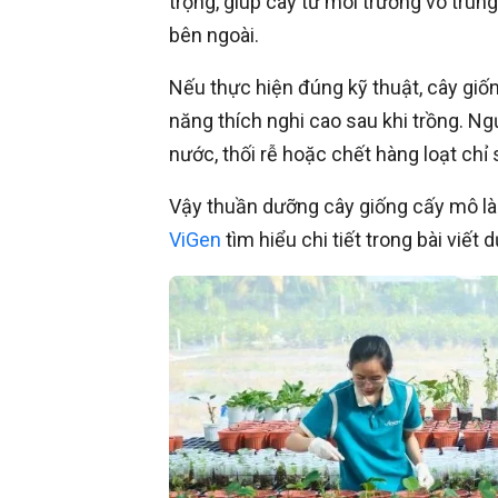
trọng, giúp cây từ môi trường vô trùn
bên ngoài.
Nếu thực hiện đúng kỹ thuật, cây giốn
năng thích nghi cao sau khi trồng. Ng
nước, thối rễ hoặc chết hàng loạt chỉ 
Vậy thuần dưỡng cây giống cấy mô là 
ViGen
tìm hiểu chi tiết trong bài viết d