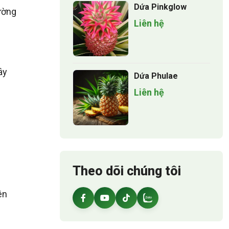
Dứa Pinkglow
rường
Liên hệ
ây
Dứa Phulae
Liên hệ
Theo dõi chúng tôi
ên