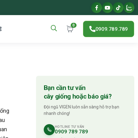
0
0909.789.789
Ệ
Bạn cần tư vấn
cây giống hoặc báo giá?
Đội ngũ VIGEN luôn sẵn sàng hỗ trợ bạn
iống
nhanh chóng!
sau
HOTLINE TƯ VẤN
uan
0909 789 789