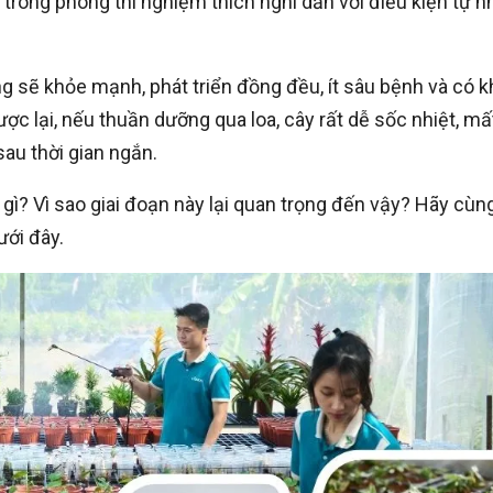
g trong phòng thí nghiệm thích nghi dần với điều kiện tự n
g sẽ khỏe mạnh, phát triển đồng đều, ít sâu bệnh và có k
ược lại, nếu thuần dưỡng qua loa, cây rất dễ sốc nhiệt, mấ
sau thời gian ngắn.
gì? Vì sao giai đoạn này lại quan trọng đến vậy? Hãy cùn
ưới đây.