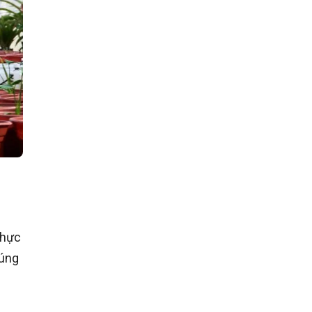
thực
đúng