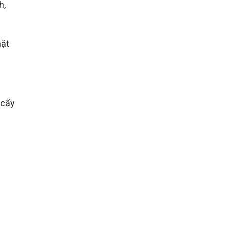
h,
hặt
 cấy