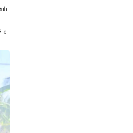
ệnh
 lệ