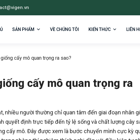
act@vigen.vn
HỦ
SẢN PHẨM
VỀ CHÚNG TÔI
KIẾN THỨC
LIÊN H
giống cấy mô quan trọng ra sao?
iống cấy mô quan trọng ra
t, nhiều người thường chỉ quan tâm đến giai đoạn nhân g
h quyết định trực tiếp đến tỷ lệ sống và chất lượng cây 
iống cấy mô. Đây được xem là bước chuyển mình cực kỳ q