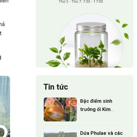
hiên
Thứ 2 - Thứ 7: 7:30 - 17:00
hả
t
g
Tin tức
Đặc điểm sinh
trưởng ổi Kim
Cương Đốm:
Những điều nhà
Dứa Phulae và các
vườn cần biết