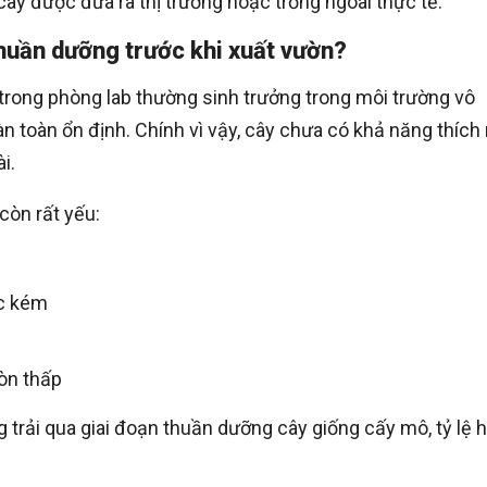
ây được đưa ra thị trường hoặc trồng ngoài thực tế.
huần dưỡng trước khi xuất vườn?
trong phòng lab thường sinh trưởng trong môi trường vô
n toàn ổn định. Chính vì vậy, cây chưa có khả năng thích
i.
 còn rất yếu:
ớc kém
òn thấp
trải qua giai đoạn thuần dưỡng cây giống cấy mô, tỷ lệ 