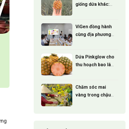
giống dứa khác:
Đâu là lựa chọn tốt
nhất?
ViGen đồng hành
cùng địa phương
phát triển Mô hình
trồng Cúc mâm
Dứa Pinkglow cho
xôi cấy mô cho vụ
thu hoạch bao lâu
hoa tết 2027
sau khi trồng
Chăm sóc mai
vàng trong chậu
đúng cách để cây
luôn xanh tốt
quanh năm
ững