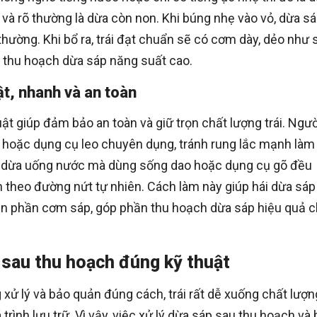
 và rõ thường là dừa còn non. Khi búng nhẹ vào vỏ, dừa s
hường. Khi bổ ra, trái đạt chuẩn sẽ có cơm dày, dẻo như 
n thu hoạch dừa sáp năng suất cao.
t, nhanh và an toàn
t giúp đảm bảo an toàn và giữ trọn chất lượng trái. Ngườ
hoặc dụng cụ leo chuyên dụng, tránh rung lắc mạnh làm 
 như dừa uống nước mà dùng sống dao hoặc dụng cụ gõ đều
h theo đường nứt tự nhiên. Cách làm này giúp hái dừa sáp
yên phần cơm sáp, góp phần thu hoạch dừa sáp hiệu quả 
 sau thu hoạch đúng kỹ thuật
xử lý và bảo quản đúng cách, trái rất dễ xuống chất lượn
 trình lưu trữ. Vì vậy, việc xử lý dừa sáp sau thu hoạch và