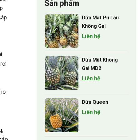
Sản phẩm
áp
sáp
Dứa Mật Pu Lau
Không Gai
Liên hệ
i
Dứa Mật Không
rơi
Gai MD2
Liên hệ
cho
Dứa Queen
Liên hệ
g,
 bảo