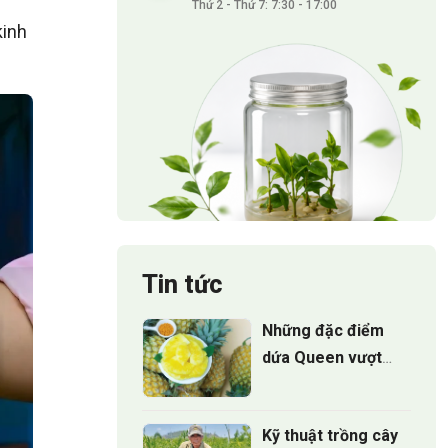
Thứ 2 - Thứ 7: 7:30 - 17:00
kinh
Tin tức
Những đặc điểm
dứa Queen vượt
trội mà 90% người
trồng chưa biết
Kỹ thuật trồng cây