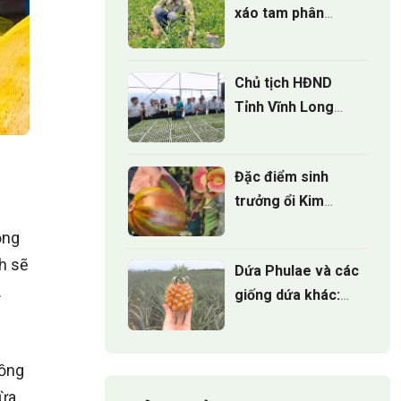
xáo tam phân
đúng cách cho
cây phát triển
Chủ tịch HĐND
Tỉnh Vĩnh Long
khảo sát mô hình
Nông nghiệp công
Đặc điểm sinh
nghệ cao tại
trưởng ổi Kim
ViGen
Cương Đốm:
ồng
Những điều nhà
nh sẽ
Dứa Phulae và các
vườn cần biết
.
giống dứa khác:
Đâu là lựa chọn tốt
nhất?
rồng
dừa