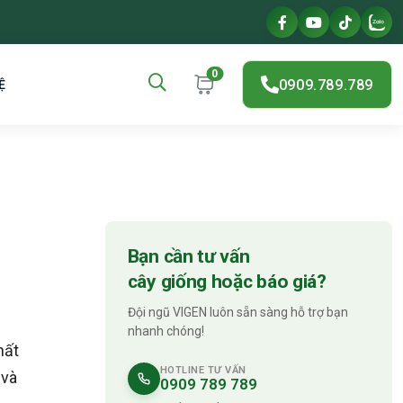
0
0909.789.789
Ệ
Bạn cần tư vấn
cây giống hoặc báo giá?
Đội ngũ VIGEN luôn sẵn sàng hỗ trợ bạn
nhanh chóng!
hất
HOTLINE TƯ VẤN
 và
0909 789 789