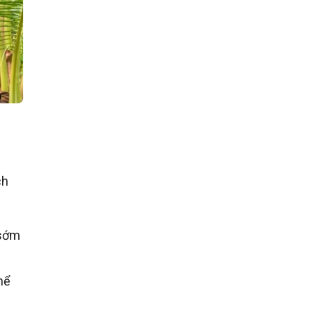
ch
 sớm
hể