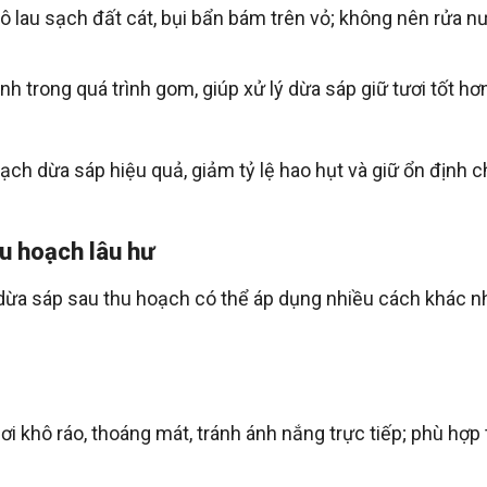
 lau sạch đất cát, bụi bẩn bám trên vỏ; không nên rửa n
 trong quá trình gom, giúp xử lý dừa sáp giữ tươi tốt hơ
ạch dừa sáp hiệu quả, giảm tỷ lệ hao hụt và giữ ổn định c
u hoạch lâu hư
dừa sáp sau thu hoạch có thể áp dụng nhiều cách khác n
i khô ráo, thoáng mát, tránh ánh nắng trực tiếp; phù hợp 