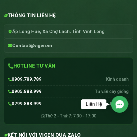
THÔNG TIN LIÊN HỆ
Ấp Long Huê, Xã Chợ Lách, Tỉnh Vĩnh Long
Contact@vigen.vn
HOTLINE TƯ VẤN
0909.789.789
Kinh doanh
0905.888.999
Tư vấn cây giống
0799.888.999
Liên Hệ
Kỹ thuật - Bảo hành
Contac
Thứ 2 - Thứ 7: 7:30 - 17:00
KẾT NỐI VỚI VIGEN QUA ZALO