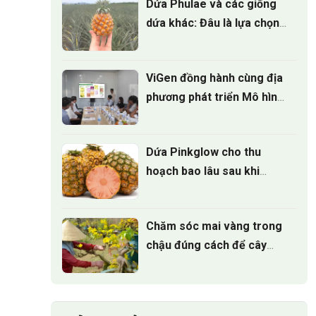
Dứa Phulae và các giống
dứa khác: Đâu là lựa chọn
tốt nhất?
ViGen đồng hành cùng địa
phương phát triển Mô hình
trồng Cúc mâm xôi cấy mô
cho vụ hoa tết 2027
Dứa Pinkglow cho thu
hoạch bao lâu sau khi
trồng
Chăm sóc mai vàng trong
chậu đúng cách để cây
luôn xanh tốt quanh năm