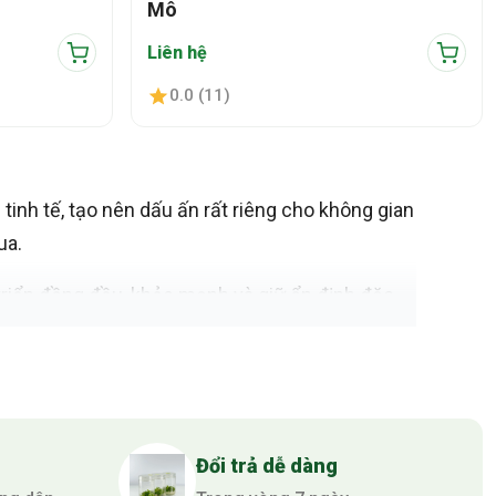
Mô
Liên hệ
0.0 (11)
nh tế, tạo nên dấu ấn rất riêng cho không gian
ua.
triển đồng đều, khỏe mạnh và giữ ổn định đặc
ng và giá trị thương mại.
ị cảnh quan, nội thất xanh và người chơi cây
Đổi trả dễ dàng