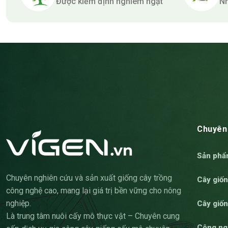
Được kiểm định nghiêm ngặt
Nh
Chuyên
Sản ph
Chuyên nghiên cứu và sản xuất giống cây trồng
Cây giố
công nghệ cao, mang lại giá trị bền vững cho nông
nghiệp.
Cây giố
Là trung tâm nuôi cấy mô thực vật – Chuyên cung
Công ng