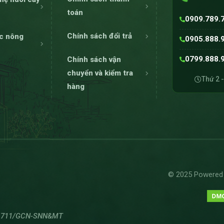
toán
0909.789.
Chính sách đổi trả
ức nông
0905.888.
0799.888.
Chính sách vận
chuyển và kiểm tra
Thứ 2 -
hàng
dendron cấy mô sạch bệnh, ổn định form lá, dễ ứng dụng trồng th
p, người trồng cần hiểu rõ philodendron cấy mô là gì và 
© 2025 Powered B
 vô tính bằng kỹ thuật philodendron nuôi cấy mô, sử dụ
n cấy mô hoàn chỉnh. Cây con sinh ra khỏe mạnh, đồng đ
 số 711/GCN-SNN&MT