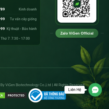
789
Kinh doanh
999
Tư vấn cây giống
999
Kỹ thuật - Bảo hành
Zalo ViGen Official
 Thứ 7: 7:30 - 17:00
ực tế.
vì sao phương pháp này ngày càng được ưu tiên
y ViGen Biotechnology Co.,Ltd | All Rights Reserved
Liên Hệ
Contac
ng một phần mô non từ cây mẹ để nuôi trong
ều và giữ nguyên đặc tính của cây mẹ.