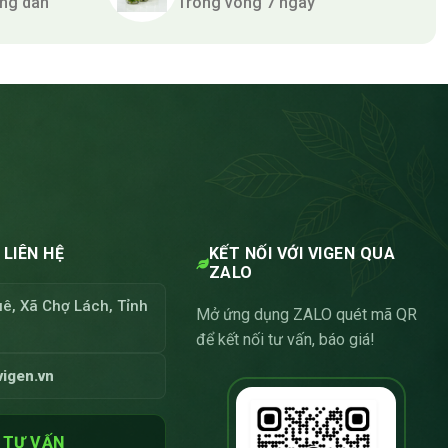
ng dân
Trong vòng 7 ngày
LIÊN HỆ
KẾT NỐI VỚI VIGEN QUA
ZALO
ê, Xã Chợ Lách, Tỉnh
Mở ứng dụng ZALO quét mã QR
để kết nối tư vấn, báo giá!
igen.vn
 TƯ VẤN