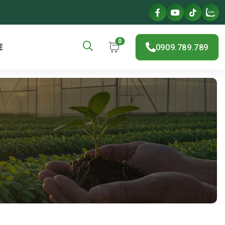
0
0909.789.789
Ệ