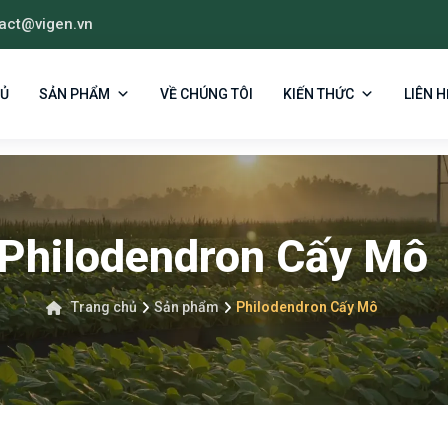
act@vigen.vn
HỦ
SẢN PHẨM
VỀ CHÚNG TÔI
KIẾN THỨC
LIÊN H
Philodendron Cấy Mô
Trang chủ
Sản phẩm
Philodendron Cấy Mô