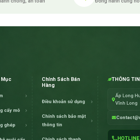
anh chóng, an toàn
Đồng hành cùng nô
 Mục
Chính Sách Bán
THÔNG TIN 
Hàng
ẩm
Ấp Long Hu
Điều khoản sử dụng
Vĩnh Long
ng cấy mô
Chính sách bảo mật
Contact@v
thông tin
ng ghép
HOTLINE
Chính sách thanh
hệ nuôi cấy