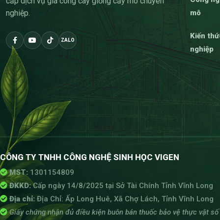
cấp dịch vụ gia công cây giống cấy mô chuyên
nghiệp.
mô
Kiến th
ZALO
nghiệp
Philo
Philodendron cấy mô
Trước khi quyết định lựa chọn giống cây phù hợ
trong sản xuất kiểng lá.
CÔNG TY TNHH CÔNG NGHỆ SINH HỌC VIGEN
Philodendron cấy mô là gì?
MST:
1301154809
ĐKKD:
Cấp ngày 14/8/2025 tại Sở Tài Chính Tỉnh Vĩnh Long
Philodendron cấy mô là phương pháp nhân giống
Địa chỉ:
Địa Chỉ: Ấp Long Huê, Xã Chợ Lách, Tỉnh Vĩnh Long
môi trường vô trùng, tạo thành cây philodendro
Giấy chứng nhận đủ điều kiện buôn bán thuốc bảo vệ thực vật