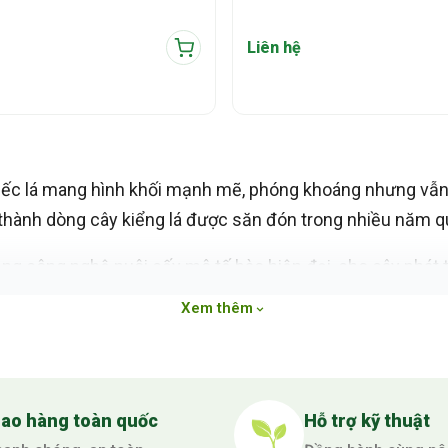
Liên hệ
ếc lá mang hình khối mạnh mẽ, phóng khoáng nhưng vẫn ti
 thành dòng cây kiểng lá được săn đón trong nhiều năm q
ng công nghệ nuôi cấy mô tế bào hiện đại, cho cây phát 
p người trồng có nguồn giống sạch bệnh, nâng cao chất lượ
Xem thêm
dron cấy mô còn đáp ứng tốt nhu cầu của nhà vườn, đơn v
bền theo thời gian.
iao hàng toàn quốc
Hỗ trợ kỹ thuật