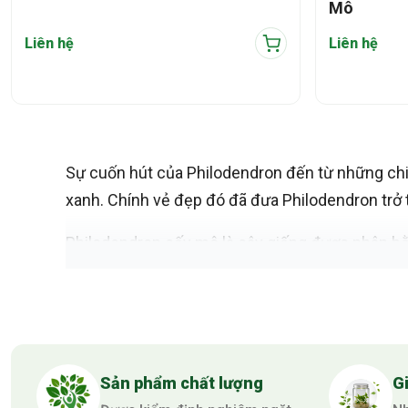
Mô
Liên hệ
Liên hệ
Sự cuốn hút của Philodendron đến từ những chi
xanh. Chính vẻ đẹp đó đã đưa Philodendron trở
Philodendron cấy mô là cây giống được nhân bằ
tính của giống gốc. Đây là hướng đi tất yếu giú
Bên cạnh phục vụ sản xuất quy mô lớn, Philoden
sưu tầm, góp phần xây dựng thị trường kiểng lá 
Sản phẩm chất lượng
G