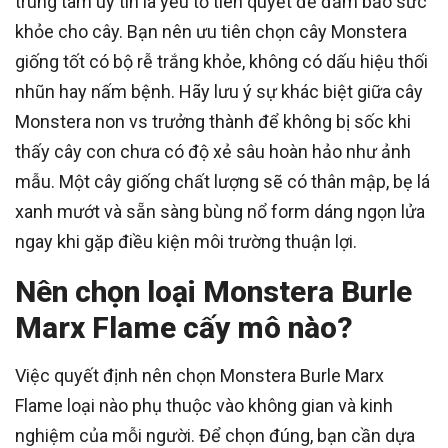
trung tâm uy tín là yếu tố tiên quyết để đảm bảo sức
khỏe cho cây. Bạn nên ưu tiên chọn cây Monstera
giống tốt có bộ rễ trắng khỏe, không có dấu hiệu thối
nhũn hay nấm bệnh. Hãy lưu ý sự khác biệt giữa cây
Monstera non vs trưởng thành để không bị sốc khi
thấy cây con chưa có độ xẻ sâu hoàn hảo như ảnh
mẫu. Một cây giống chất lượng sẽ có thân mập, bẹ lá
xanh mướt và sẵn sàng bùng nổ form dáng ngọn lửa
ngay khi gặp điều kiện môi trường thuận lợi.
Nên chọn loại Monstera Burle
Marx Flame cấy mô nào?
Việc quyết định nên chọn Monstera Burle Marx
Flame loại nào phụ thuộc vào không gian và kinh
nghiệm của mỗi người. Để chọn đúng, bạn cần dựa