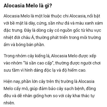
Alocasia Melo là gì?
Alocasia Melo là một loài thuộc chi Alocasia, nổi bật
với bề mặt lá dày, cứng, sần như đá và màu xanh xám
đặc trưng. Đây là dòng cây có nguồn gốc từ khu vực
nhiệt đới châu Á, thường phát triển trong môi trường
ẩm và bóng bán phần.
Trong nhóm cây kiểng lá, Alocasia Melo được xếp
vào nhóm “lá sần cao cấp”, thường được người chơi
sưu tầm vì hình dáng độc lạ và độ hiếm cao.
Hiện nay, phần lớn cây trên thị trường là Alocasia
Melo cấy mô, giúp đảm bảo cây sạch bệnh, đồng
đều và dễ nhân giống hơn so với cây khai thác tự
nhiên.