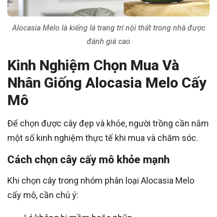
Alocasia Melo là kiểng lá trang trí nội thất trong nhà được
đánh giá cao
Kinh Nghiệm Chọn Mua Và
Nhân Giống Alocasia Melo Cấy
Mô
Để chọn được cây đẹp và khỏe, người trồng cần nắm
một số kinh nghiệm thực tế khi mua và chăm sóc.
Cách chọn cây cấy mô khỏe mạnh
Khi chọn cây trong nhóm phân loại Alocasia Melo
cấy mô, cần chú ý: