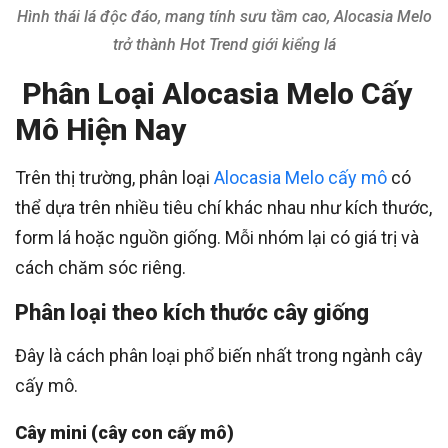
Hình thái lá độc đáo, mang tính sưu tầm cao, Alocasia Melo
trở thành Hot Trend giới kiểng lá
Phân Loại Alocasia Melo Cấy
Mô Hiện Nay
Trên thị trường, phân loại
Alocasia Melo cấy mô
có
thể dựa trên nhiều tiêu chí khác nhau như kích thước,
form lá hoặc nguồn giống. Mỗi nhóm lại có giá trị và
cách chăm sóc riêng.
Phân loại theo kích thước cây giống
Đây là cách phân loại phổ biến nhất trong ngành cây
cấy mô.
Cây mini (cây con cấy mô)