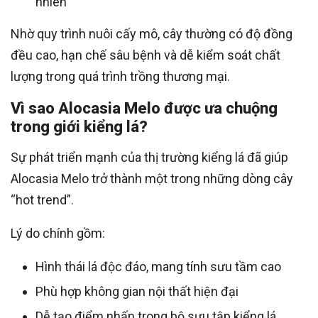
nhiên
Nhờ quy trình nuôi cấy mô, cây thường có độ đồng
đều cao, hạn chế sâu bệnh và dễ kiểm soát chất
lượng trong quá trình trồng thương mại.
Vì sao Alocasia Melo được ưa chuộng
trong giới kiểng lá?
Sự phát triển mạnh của thị trường kiểng lá đã giúp
Alocasia Melo trở thành một trong những dòng cây
“hot trend”.
Lý do chính gồm:
Hình thái lá độc đáo, mang tính sưu tầm cao
Phù hợp không gian nội thất hiện đại
Dễ tạo điểm nhấn trong bộ sưu tập kiểng lá