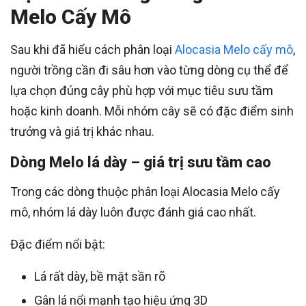
Melo Cấy Mô
Sau khi đã hiểu cách phân loại
Alocasia Melo cấy mô
,
người trồng cần đi sâu hơn vào từng dòng cụ thể để
lựa chọn đúng cây phù hợp với mục tiêu sưu tầm
hoặc kinh doanh. Mỗi nhóm cây sẽ có đặc điểm sinh
trưởng và giá trị khác nhau.
Dòng Melo lá dày – giá trị sưu tầm cao
Trong các dòng thuộc phân loại Alocasia Melo cấy
mô, nhóm lá dày luôn được đánh giá cao nhất.
Đặc điểm nổi bật:
Lá rất dày, bề mặt sần rõ
Gân lá nổi mạnh tạo hiệu ứng 3D