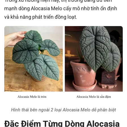
mạnh dòng Alocasia Melo cấy mô nhờ tính ổn định
và khả năng phát triển đồng loạt.
Hình thái bên ngoài 2 loại Alocasia Melo dễ phân biệt
Đặc Điểm Từng Dòng Alocasia