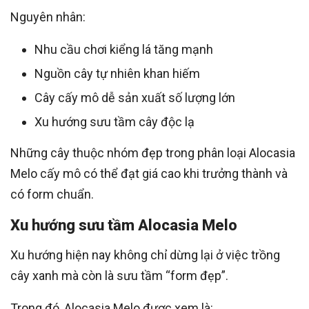
Nguyên nhân:
Nhu cầu chơi kiểng lá tăng mạnh
Nguồn cây tự nhiên khan hiếm
Cây cấy mô dễ sản xuất số lượng lớn
Xu hướng sưu tầm cây độc lạ
Những cây thuộc nhóm đẹp trong phân loại Alocasia
Melo cấy mô có thể đạt giá cao khi trưởng thành và
có form chuẩn.
Xu hướng sưu tầm Alocasia Melo
Xu hướng hiện nay không chỉ dừng lại ở việc trồng
cây xanh mà còn là sưu tầm “form đẹp”.
Trong đó, Alocasia Melo được xem là: