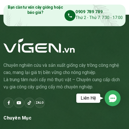
Bạn cần tư vấn cây giống hoặc
0909 789 789
báo giá?
Thứ 2 - Thứ 7: 7:30 - 17:00
Chuyên nghiên cứu và sản xuất giống cây trồng công nghệ
cao, mang lại giá trị bền vững cho nông nghiệp.
Là trung tâm nuôi cấy mô thực vật – Chuyên cung cấp dịch
vụ gia công cây giống cấy mô chuyên nghiệp.
Liên Hệ
Contac
ZALO
Chuyên Mục