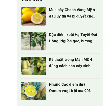
Mua cây Chanh Vàng Mỹ ở
đâu uy tín và bí quyết chọn
cây giống
Đặc điểm xoài Hạ Tuyết Đài
Đông: Nguồn gốc, hương vị
và giá trị kinh tế
Kỹ thuật trồng Mận MDH
đúng cách cho cây sinh
trưởng khỏe
Những đặc điểm dứa
Queen vượt trội mà 90%
người trồng chưa biết