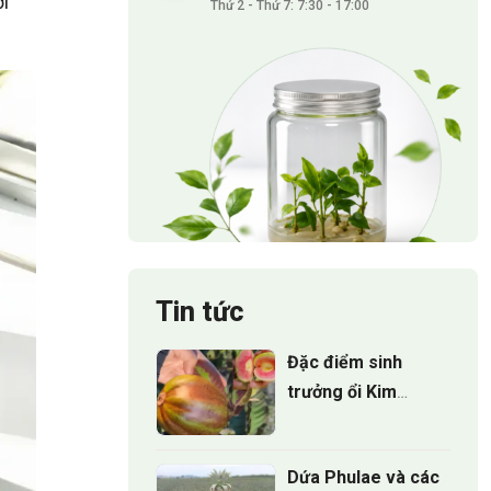
i
Thứ 2 - Thứ 7: 7:30 - 17:00
Tin tức
Đặc điểm sinh
trưởng ổi Kim
Cương Đốm:
Những điều nhà
Dứa Phulae và các
vườn cần biết