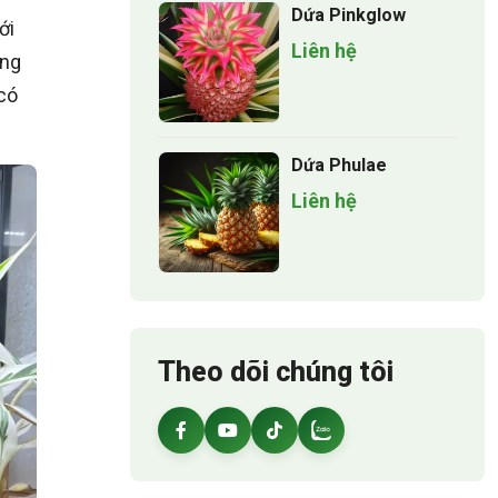
Dứa Pinkglow
ới
Liên hệ
ọng
có
Dứa Phulae
Liên hệ
Theo dõi chúng tôi