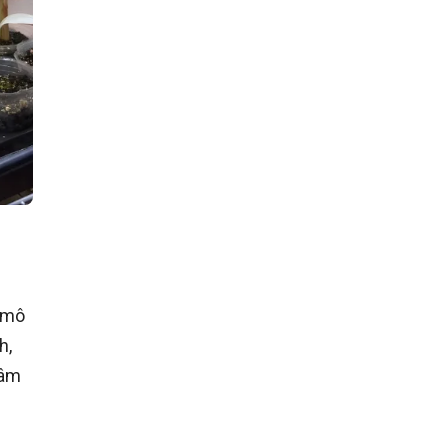
y mô
h,
tâm