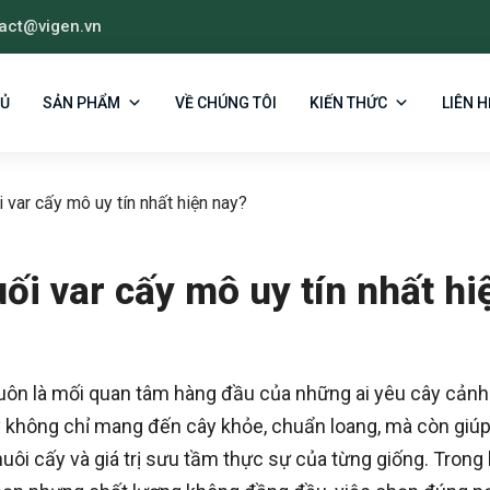
act@vigen.vn
HỦ
SẢN PHẨM
VỀ CHÚNG TÔI
KIẾN THỨC
LIÊN H
 var cấy mô uy tín nhất hiện nay?
ối var cấy mô uy tín nhất hi
luôn là mối quan tâm hàng đầu của những ai yêu cây cảnh
ậy không chỉ mang đến cây khỏe, chuẩn loang, mà còn giú
uôi cấy và giá trị sưu tầm thực sự của từng giống. Trong 