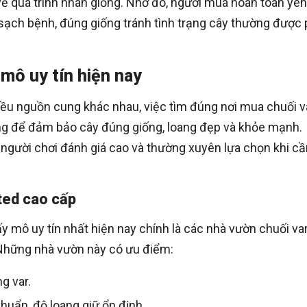
ề quá trình nhân giống. Nhờ đó, người mua hoàn toàn yên
 sạch bệnh, đúng giống tránh tình trạng cây thường được
 mô uy tín hiện nay
hiều nguồn cung khác nhau, việc tìm đúng nơi mua chuối v
ọng để đảm bảo cây đúng giống, loang đẹp và khỏe mạnh.
người chơi đánh giá cao và thường xuyên lựa chọn khi cầ
ted cao cấp
y mô uy tín nhất hiện nay chính là các nhà vườn chuối va
Những nhà vườn này có ưu điểm:
g var.
uẩn, độ loang giữ ổn định.