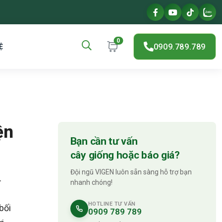
0
0909.789.789
Ệ
ện
Bạn cần tư vấn
cây giống hoặc báo giá?
Đội ngũ VIGEN luôn sẵn sàng hỗ trợ bạn
.
nhanh chóng!
p
HOTLINE TƯ VẤN
bối
0909 789 789