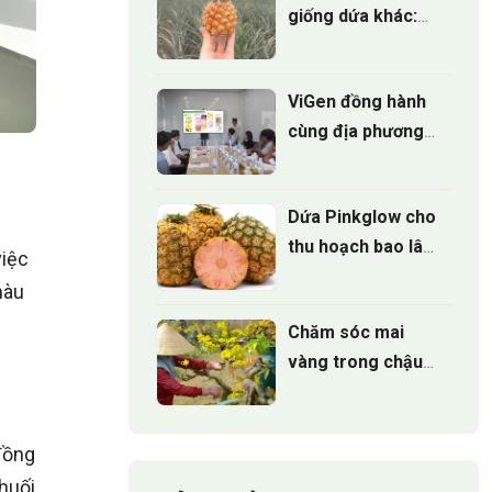
giống dứa khác:
Đâu là lựa chọn tốt
nhất?
ViGen đồng hành
cùng địa phương
phát triển Mô hình
trồng Cúc mâm
Dứa Pinkglow cho
xôi cấy mô cho vụ
thu hoạch bao lâu
hoa tết 2027
việc
sau khi trồng
màu
Chăm sóc mai
vàng trong chậu
đúng cách để cây
luôn xanh tốt
quanh năm
đồng
chuối