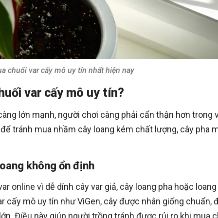
a chuối var cấy mô uy tín nhất hiện nay
huối var cấy mô uy tín?
àng lớn mạnh, người chơi càng phải cẩn thận hơn trong 
n để tránh mua nhầm cây loang kém chất lượng, cây pha 
 loang không ổn định
ar online vì dễ dính cây var giả, cây loang pha hoặc loang
var cấy mô uy tín như ViGen, cây được nhân giống chuẩn, 
lớn. Điều này giúp người trồng tránh được rủi ro khi mua 