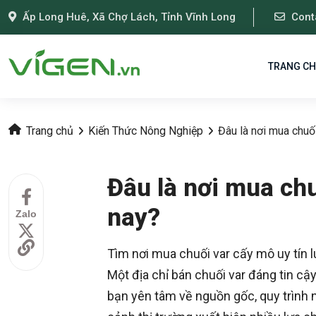
Ấp Long Huê, Xã Chợ Lách, Tỉnh Vĩnh Long
Cont
TRANG C
Trang chủ
Kiến Thức Nông Nghiệp
Đâu là nơi mua chuối
Đâu là nơi mua chu
nay?
Zalo
Tìm nơi mua chuối var cấy mô uy tín 
Một địa chỉ bán chuối var đáng tin c
bạn yên tâm về nguồn gốc, quy trình n