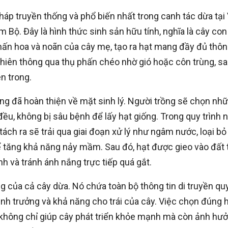
áp truyền thống và phổ biến nhất trong canh tác dừa tại 
 Bộ. Đây là hình thức sinh sản hữu tính, nghĩa là cây con
hấn hoa và noãn của cây mẹ, tạo ra hạt mang đầy đủ thô
ự nhiên thông qua thụ phấn chéo nhờ gió hoặc côn trùng, s
n trong.
ong đã hoàn thiện về mặt sinh lý. Người trồng sẽ chọn nh
 đều, không bị sâu bệnh để lấy hạt giống. Trong quy trình 
ách ra sẽ trải qua giai đoạn xử lý như ngâm nước, loại bỏ
ể tăng khả năng nảy mầm. Sau đó, hạt được gieo vào đất 
nh và tránh ánh nắng trực tiếp quá gắt.
g của cả cây dừa. Nó chứa toàn bộ thông tin di truyền qu
sinh trưởng và khả năng cho trái của cây. Việc chọn đúng 
 không chỉ giúp cây phát triển khỏe mạnh mà còn ảnh hư