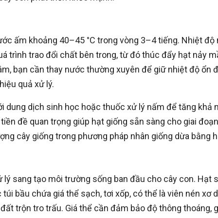
ớc ấm khoảng 40–45 °C trong vòng 3–4 tiếng. Nhiệt độ 
uá trình trao đổi chất bên trong, từ đó thúc đẩy hạt nảy 
âm, bạn cần thay nước thường xuyên để giữ nhiệt độ ổn đ
hiệu quả xử lý.
i dung dịch sinh học hoặc thuốc xử lý nấm để tăng khả 
tiền đề quan trọng giúp hạt giống sẵn sàng cho giai đoạ
ượng cây giống trong phương pháp nhân giống dừa bằng h
xử lý sang tạo môi trường sống ban đầu cho cây con. Hạt 
túi bầu chứa giá thể sạch, tơi xốp, có thể là viên nén xơ 
ất trộn tro trấu. Giá thể cần đảm bảo độ thông thoáng, g