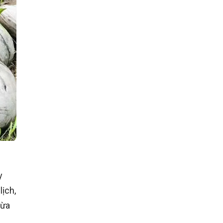
y
ịch,
dừa