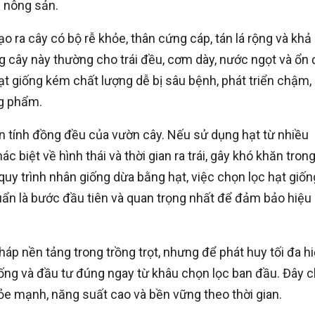
g nông sản.
ạo ra cây có bộ rễ khỏe, thân cứng cáp, tán lá rộng và khả
 cây này thường cho trái đều, cơm dày, nước ngọt và ổn 
ạt giống kém chất lượng dễ bị sâu bệnh, phát triển chậm,
ng phẩm.
n tính đồng đều của vườn cây. Nếu sử dụng hạt từ nhiều
 biệt về hình thái và thời gian ra trái, gây khó khăn tron
quy trình nhân giống dừa bằng hạt, việc chọn lọc hạt giốn
uẩn là bước đầu tiên và quan trọng nhất để đảm bảo hiệu
áp nền tảng trong trồng trọt, nhưng để phát huy tối đa h
giống và đầu tư đúng ngay từ khâu chọn lọc ban đầu. Đây 
ỏe mạnh, năng suất cao và bền vững theo thời gian.