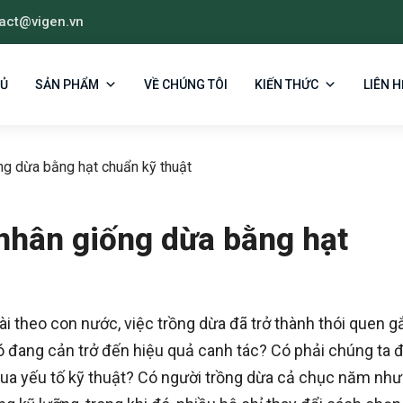
act@vigen.vn
HỦ
SẢN PHẨM
VỀ CHÚNG TÔI
KIẾN THỨC
LIÊN H
ống dừa bằng hạt chuẩn kỹ thuật
 nhân giống dừa bằng hạt
ài theo con nước, việc trồng dừa đã trở thành thói quen g
có đang cản trở đến hiệu quả canh tác? Có phải chúng ta 
qua yếu tố kỹ thuật? Có người trồng dừa cả chục năm nh