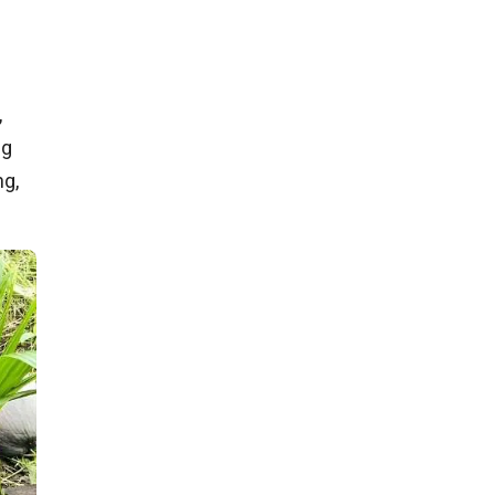
,
ng
ng,