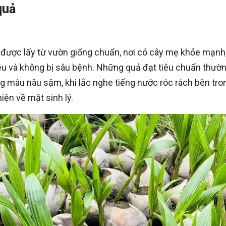
quả
 được lấy từ vườn giống chuẩn, nơi có cây mẹ khỏe mạnh
ều và không bị sâu bệnh. Những quả đạt tiêu chuẩn thườ
ng màu nâu sậm, khi lắc nghe tiếng nước róc rách bên tro
iện về mặt sinh lý.