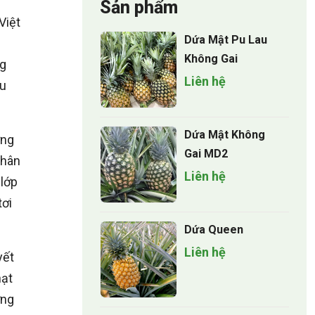
Sản phẩm
Việt
Dứa Mật Pu Lau
Không Gai
ng
Liên hệ
au
Dứa Mật Không
ững
Gai MD2
nhân
Liên hệ
 lớp
tơi
Dứa Queen
Liên hệ
yết
hạt
ởng