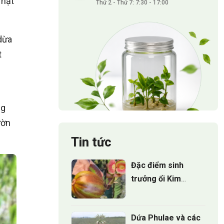
 hạt
Thứ 2 - Thứ 7: 7:30 - 17:00
 dừa
t
ng
ườn
Tin tức
Đặc điểm sinh
trưởng ổi Kim
Cương Đốm:
Những điều nhà
Dứa Phulae và các
vườn cần biết