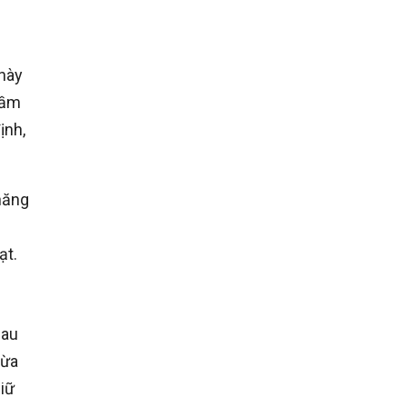
này
mầm
ịnh,
năng
n
ạt.
sau
dừa
iữ