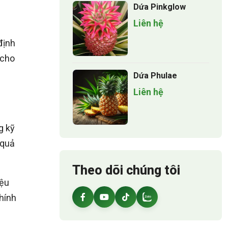
Dứa Pinkglow
Liên hệ
định
 cho
Dứa Phulae
Liên hệ
g
g kỹ
 quả
Theo dõi chúng tôi
iệu
chính