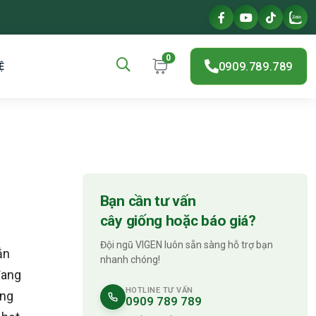
0
0909.789.789
Ệ
Bạn cần tư vấn
cây giống hoặc báo giá?
Đội ngũ VIGEN luôn sẵn sàng hỗ trợ bạn
ắn
nhanh chóng!
đang
HOTLINE TƯ VẤN
ưng
0909 789 789