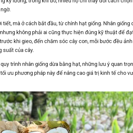
g kỹ lưỡng, trong khi đó, nhiều hộ chỉ thay đổi cách chọn
 ngờ.
 tiết, mà ở cách bắt đầu, từ chính hạt giống. Nhân giống
nhưng không phải ai cũng thực hiện đúng kỹ thuật để đạ
ý trước khi gieo, đến chăm sóc cây con, mỗi bước đều ảnh
 suất của cây.
õ quy trình nhân giống dừa bằng hạt, những lưu ý quan trọ
tối ưu phương pháp này để nâng cao giá trị kinh tế cho v