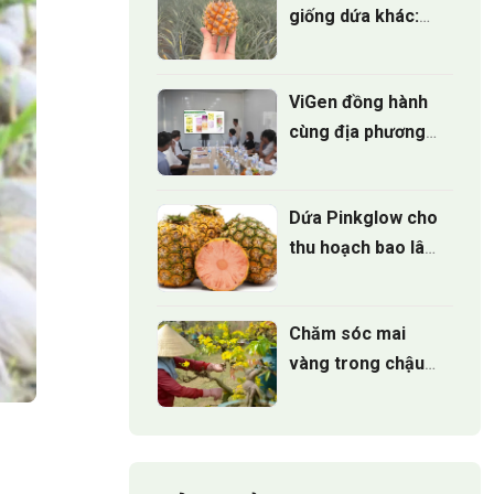
giống dứa khác:
Đâu là lựa chọn tốt
nhất?
ViGen đồng hành
cùng địa phương
phát triển Mô hình
trồng Cúc mâm
Dứa Pinkglow cho
xôi cấy mô cho vụ
thu hoạch bao lâu
hoa tết 2027
sau khi trồng
Chăm sóc mai
vàng trong chậu
đúng cách để cây
luôn xanh tốt
quanh năm