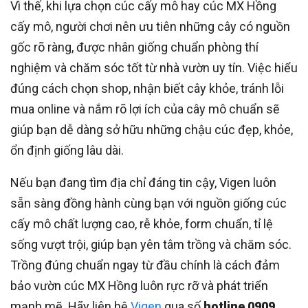
Vì thế, khi lựa chọn cúc cấy mô hay cúc MX Hồng
cấy mô, người chơi nên ưu tiên những cây có nguồn
gốc rõ ràng, được nhân giống chuẩn phòng thí
nghiệm và chăm sóc tốt từ nhà vườn uy tín. Việc hiểu
đúng cách chọn shop, nhận biết cây khỏe, tránh lỗi
mua online và nắm rõ lợi ích của cây mô chuẩn sẽ
giúp bạn dễ dàng sở hữu những chậu cúc đẹp, khỏe,
ổn định giống lâu dài.
Nếu bạn đang tìm địa chỉ đáng tin cậy, Vigen luôn
sẵn sàng đồng hành cùng bạn với nguồn giống cúc
cấy mô chất lượng cao, rễ khỏe, form chuẩn, tỉ lệ
sống vượt trội, giúp bạn yên tâm trồng và chăm sóc.
Trồng đúng chuẩn ngay từ đầu chính là cách đảm
bảo vườn cúc MX Hồng luôn rực rỡ và phát triển
mạnh mẽ. Hãy liên hệ
Vigen
qua số
hotline 0909