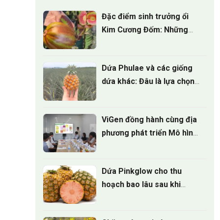
Đặc điểm sinh trưởng ổi
Kim Cương Đốm: Những
điều nhà vườn cần biết
Dứa Phulae và các giống
dứa khác: Đâu là lựa chọn
tốt nhất?
ViGen đồng hành cùng địa
phương phát triển Mô hình
trồng Cúc mâm xôi cấy mô
cho vụ hoa tết 2027
Dứa Pinkglow cho thu
hoạch bao lâu sau khi
trồng