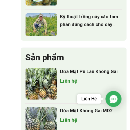
người trồng chưa biết
Kỹ thuật trồng cây xáo tam
phân đúng cách cho cây
phát triển
Sản phẩm
Dứa Mật Pu Lau Không Gai
Liên hệ
Liên Hệ
Contact
Dứa Mật Không Gai MD2
Liên hệ