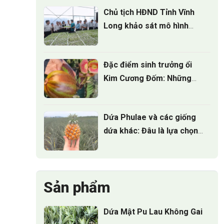
Chủ tịch HĐND Tỉnh Vĩnh
Long khảo sát mô hình
Nông nghiệp công nghệ
cao tại ViGen
Đặc điểm sinh trưởng ổi
Kim Cương Đốm: Những
điều nhà vườn cần biết
Dứa Phulae và các giống
dứa khác: Đâu là lựa chọn
tốt nhất?
Sản phẩm
Dứa Mật Pu Lau Không Gai