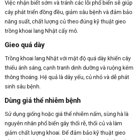
Việc nhận biết sớm và tránh các lỗi phổ biến sẽ giúp
cây phát triển đồng đều, giảm sâu bệnh và đảm bảo
năng suất, chất lượng củ theo đúng kỹ thuật gieo
trồng khoai lang Nhật cấy mô.
Gieo quá dày
Trồng khoai lang Nhật với mật độ quá dày khiến cây
thiếu ánh sáng, cạnh tranh dinh dưỡng và ruộng kém
thông thoáng. Hệ quả là dây yếu, củ nhỏ và dễ phát
sinh sâu bệnh.
Dùng giá thể nhiễm bệnh
Sử dụng giống hoặc giá thể nhiễm nấm, sùng hà là
nguyên nhân phổ biến gây thối rễ, thối củ và làm
giảm chất lượng khoai. Để đảm bảo kỹ thuật gieo