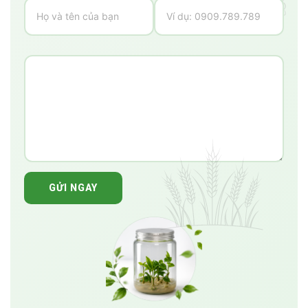
GỬI NGAY