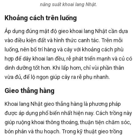
năng suất khoai lang Nhật.
Khoảng cách trên luống
Áp dụng đúng mật độ gieo khoai lang Nhật cần dựa
vào điều kiện đất và hình thức canh tác. Trên mỗi
luống, nên bố trí hàng và cây với khoảng cách phù
hợp để dây khoai lan đều, rễ phát triển mạnh và củ có
dinh dưỡng tốt hơn. Khi lấp hom, chỉ vùi phần thân
vừa đủ, để lộ ngọn giúp cây ra rễ phụ nhanh.
Gieo thẳng hàng
Khoai lang Nhật gieo thẳng hàng là phương pháp
được áp dụng phổ biến nhất hiện nay. Cách trồng này
giúp ruộng khoai thông thoáng, thuận tiện chăm sóc,
bón phân và thu hoạch. Trong kỹ thuật gieo trồng