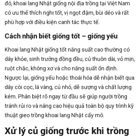
đó, khoai lang Nhật giống nội địa trồng tại Việt Nam
có ưu thế thích nghi tốt, vị ngọt đậm, bùi dẻo và rất
phù hợp với điều kiện canh tác thực tế.
Cách nhận biết giống tốt – giống yếu
Khoai lang Nhật giống tốt năng suất cao thường có
dây khỏe, sinh trưởng đồng đều, củ thuôn dài, vỏ mịn,
ruột chắc, không xơ và cho năng suất ổn định.
Ngược lại, giống yếu hoặc thoái hóa dễ nhận biết qua
dây còi cọc, lá vàng, củ nhỏ, dễ sượng và chất lượng
kém. Phân biệt rõ ngay từ đầu sẽ giúp người trồng
tránh rủi ro và nâng cao hiệu quả toàn bộ quy trình kỹ
thuật gieo trồng khoai lang Nhật cấy mô.
Xử lý củ giống trước khi trồng