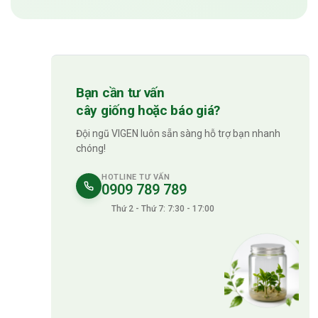
Bạn cần tư vấn
cây giống hoặc báo giá?
Đội ngũ VIGEN luôn sẵn sàng hỗ trợ bạn nhanh
chóng!
HOTLINE TƯ VẤN
0909 789 789
Thứ 2 - Thứ 7: 7:30 - 17:00