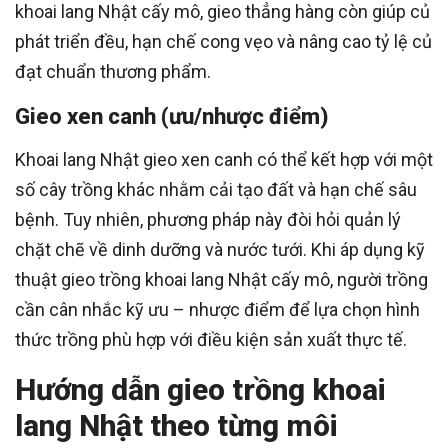
khoai lang Nhật cấy mô, gieo thẳng hàng còn giúp củ
phát triển đều, hạn chế cong vẹo và nâng cao tỷ lệ củ
đạt chuẩn thương phẩm.
Gieo xen canh (ưu/nhược điểm)
Khoai lang Nhật gieo xen canh có thể kết hợp với một
số cây trồng khác nhằm cải tạo đất và hạn chế sâu
bệnh. Tuy nhiên, phương pháp này đòi hỏi quản lý
chặt chẽ về dinh dưỡng và nước tưới. Khi áp dụng kỹ
thuật gieo trồng khoai lang Nhật cấy mô, người trồng
cần cân nhắc kỹ ưu – nhược điểm để lựa chọn hình
thức trồng phù hợp với điều kiện sản xuất thực tế.
Hướng dẫn gieo trồng khoai
lang Nhật theo từng môi