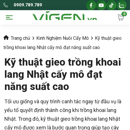
0909.789.789
0
Trang chủ
Kinh Nghiệm Nuôi Cấy Mô
Kỹ thuật gieo
trồng khoai lang Nhật cấy mô đạt năng suất cao
Kỹ thuật gieo trồng khoai
lang Nhật cấy mô đạt
năng suất cao
Tối ưu giống và quy trình canh tác ngay từ đầu vụ là
yếu tố quyết định thành công khi trồng khoai lang
Nhật. Trong đó, kỹ thuật gieo trồng khoai lang Nhật
cấy mô được xem là bước quan trọng giúp tạo cây