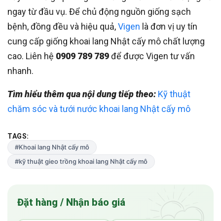
ngay từ đầu vụ. Để chủ động nguồn giống sạch
bệnh, đồng đều và hiệu quả,
Vigen
là đơn vị uy tín
cung cấp giống khoai lang Nhật cấy mô chất lượng
cao. Liên hệ
0909 789 789
để được Vigen tư vấn
nhanh.
Tìm hiểu thêm qua nội dung tiếp theo:
Kỹ thuật
chăm sóc và tưới nước khoai lang Nhật cấy mô
TAGS:
#Khoai lang Nhật cấy mô
#kỹ thuật gieo trồng khoai lang Nhật cấy mô
Đặt hàng / Nhận báo giá