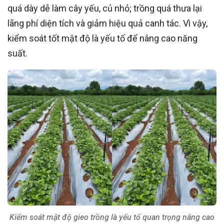
quá dày dễ làm cây yếu, củ nhỏ; trồng quá thưa lại
lãng phí diện tích và giảm hiệu quả canh tác. Vì vậy,
kiểm soát tốt mật độ là yếu tố để nâng cao năng
suất.
Kiểm soát mật độ gieo trồng là yếu tố quan trọng nâng cao