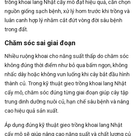
trồng khoai lang Nhật cấy mô đạt hiệu quả, cần chọn
nguồn giống sạch bệnh, xử lý hom trước khi trồng và
luân canh hợp lý nhằm cắt đứt vòng đời sâu bệnh
trong đất.
Chăm sóc sai giai đoạn
Nhiều ruộng khoai cho năng suất thấp do chăm sóc
không đúng thời điểm như bỏ qua bấm ngọn, không
nhấc dây hoặc không vun luống khi cây bắt đầu hình
thành củ. Trong kỹ thuật gieo trồng khoai lang Nhật
cấy mô, chăm sóc đúng từng giai đoạn giúp cây tập
trung dinh dưỡng nuôi củ, hạn chế sâu bệnh và nâng
cao hiệu quả sản xuất.
Áp dụng đúng kỹ thuật gieo trồng khoai lang Nhật
cấy mô sẽ giúp nâng cao năng suất và chất lượng củ