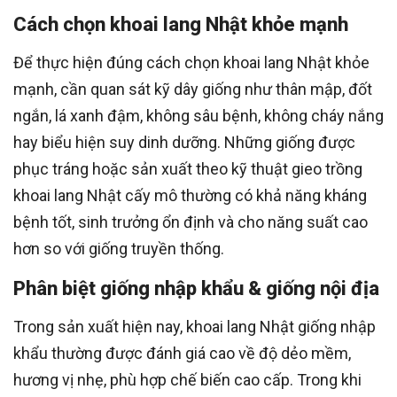
Cách chọn khoai lang Nhật khỏe mạnh
Để thực hiện đúng cách chọn khoai lang Nhật khỏe
mạnh, cần quan sát kỹ dây giống như thân mập, đốt
ngắn, lá xanh đậm, không sâu bệnh, không cháy nắng
hay biểu hiện suy dinh dưỡng. Những giống được
phục tráng hoặc sản xuất theo kỹ thuật gieo trồng
khoai lang Nhật cấy mô thường có khả năng kháng
bệnh tốt, sinh trưởng ổn định và cho năng suất cao
hơn so với giống truyền thống.
Phân biệt giống nhập khẩu & giống nội địa
Trong sản xuất hiện nay, khoai lang Nhật giống nhập
khẩu thường được đánh giá cao về độ dẻo mềm,
hương vị nhẹ, phù hợp chế biến cao cấp. Trong khi