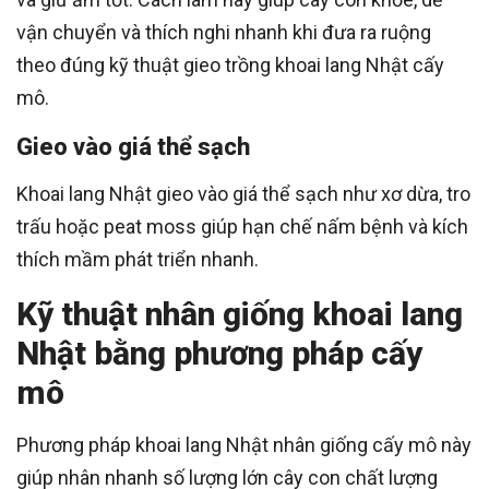
vận chuyển và thích nghi nhanh khi đưa ra ruộng
theo đúng kỹ thuật gieo trồng khoai lang Nhật cấy
mô.
Gieo vào giá thể sạch
Khoai lang Nhật gieo vào giá thể sạch như xơ dừa, tro
trấu hoặc peat moss giúp hạn chế nấm bệnh và kích
thích mầm phát triển nhanh.
Kỹ thuật nhân giống khoai lang
Nhật bằng phương pháp cấy
mô
Phương pháp khoai lang Nhật nhân giống cấy mô này
giúp nhân nhanh số lượng lớn cây con chất lượng