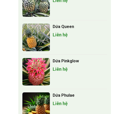
Liên hệ
Dứa Queen
Liên hệ
Dứa Pinkglow
Liên hệ
Dứa Phulae
Liên hệ