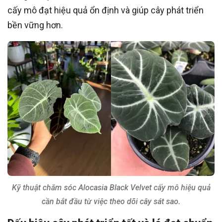
cấy mô đạt hiệu quả ổn định và giúp cây phát triển
bền vững hơn.
Kỹ thuật chăm sóc Alocasia Black Velvet cấy mô hiệu quả
cần bắt đầu từ việc theo dõi cây sát sao.