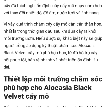
cây đã thích nghi ổn định, cây cấy mô nhạy cảm hơn
với thay đổi nhiệt độ, độ ẩm, nước tưới và ánh sáng.
Vì vậy, quá trình chăm cây cấy mô cần cẩn thận hơn,
nhất là trong thời gian đầu sau khi đưa cây ra khỏi
môi trường ươm. Hiểu được sự khác biệt này sẽ giúp
người trồng áp dụng kỹ thuật chăm sóc Alocasia
Black Velvet cấy mô phù hợp hơn, từ đó hỗ trợ cây
hồi phục tốt, bén rễ nhanh và phát triển ổn định lâu
dài.
Thiết lập môi trường chăm sóc
phù hợp cho Alocasia Black
Velvet cấy mô