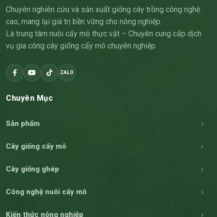
Chuyên nghiên cứu và sản xuất giống cây trồng công nghệ
cao, mang lại giá trị bền vững cho nông nghiệp.
Là trung tâm nuôi cấy mô thực vật – Chuyên cung cấp dịch
vụ gia công cây giống cấy mô chuyên nghiệp.
ZALO
Chuyên Mục
Sản phẩm
Cây giống cấy mô
Cây giống ghép
Công nghệ nuôi cấy mô
Kiến thức nông nghiệp