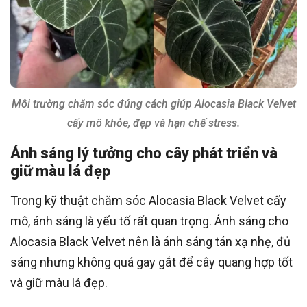
Môi trường chăm sóc đúng cách giúp Alocasia Black Velvet
cấy mô khỏe, đẹp và hạn chế stress.
Ánh sáng lý tưởng cho cây phát triển và
giữ màu lá đẹp
Trong kỹ thuật chăm sóc Alocasia Black Velvet cấy
mô, ánh sáng là yếu tố rất quan trọng. Ánh sáng cho
Alocasia Black Velvet nên là ánh sáng tán xạ nhẹ, đủ
sáng nhưng không quá gay gắt để cây quang hợp tốt
và giữ màu lá đẹp.