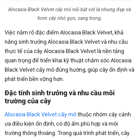
Alocasia Black Velvet cấy mô nổi bật với lá nhung đẹp và
form cây nhỏ gọn, sang trọng.
Việc nắm rõ đặc điểm Alocasia Black Velvet, khả
năng sinh trưởng Alocasia Black Velvet và nhu cầu
thực tế của cây Alocasia Black Velvet là nền tảng
quan trọng để triển khai kỹ thuật chăm sóc Alocasia
Black Velvet cấy mô đúng hướng, giúp cây ổn định và
phát triển bền vững hơn.
Đặc tính sinh trưởng và nhu cầu môi
trường của cây
Alocasia Black Velvet cấy mô
thuộc nhóm cây cảnh
ưa điều kiện ổn định, có độ ẩm phù hợp và môi
trường thông thoáng. Trong quá trình phát triển, cây