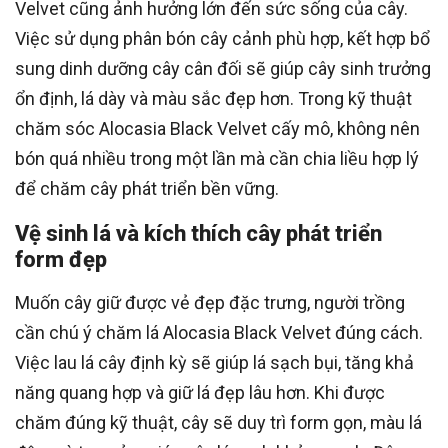
Velvet cũng ảnh hưởng lớn đến sức sống của cây.
Việc sử dụng phân bón cây cảnh phù hợp, kết hợp bổ
sung dinh dưỡng cây cân đối sẽ giúp cây sinh trưởng
ổn định, lá dày và màu sắc đẹp hơn. Trong kỹ thuật
chăm sóc Alocasia Black Velvet cấy mô, không nên
bón quá nhiều trong một lần mà cần chia liều hợp lý
để chăm cây phát triển bền vững.
Vệ sinh lá và kích thích cây phát triển
form đẹp
Muốn cây giữ được vẻ đẹp đặc trưng, người trồng
cần chú ý chăm lá Alocasia Black Velvet đúng cách.
Việc lau lá cây định kỳ sẽ giúp lá sạch bụi, tăng khả
năng quang hợp và giữ lá đẹp lâu hơn. Khi được
chăm đúng kỹ thuật, cây sẽ duy trì form gọn, màu lá