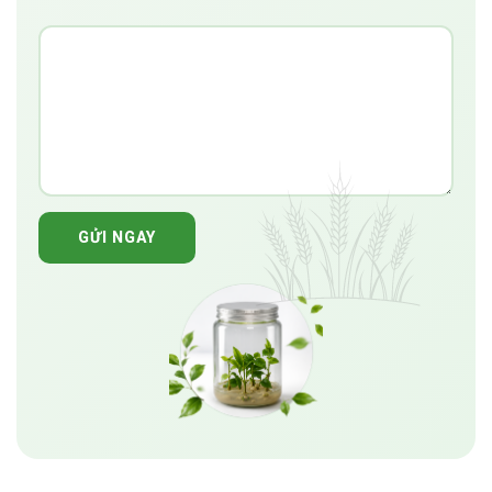
GỬI NGAY