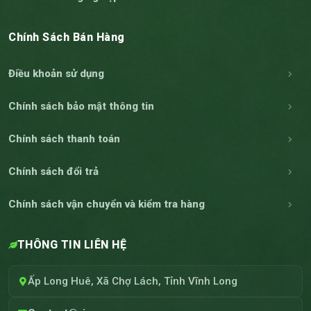
Chính Sách Bán Hàng
Điều khoản sử dụng
Chính sách bảo mật thông tin
Chính sách thanh toán
Chính sách đổi trả
Chính sách vận chuyển và kiểm tra hàng
THÔNG TIN LIÊN HỆ
Ấp Long Huê, Xã Chợ Lách, Tỉnh Vĩnh Long