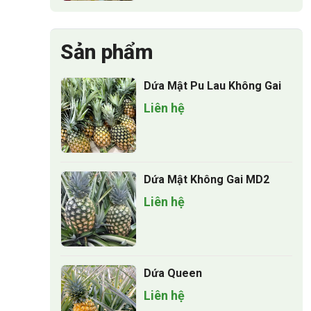
Sản phẩm
Dứa Mật Pu Lau Không Gai
Liên hệ
Dứa Mật Không Gai MD2
Liên hệ
Dứa Queen
Liên hệ