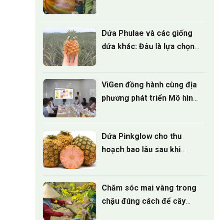
điều nhà vườn cần biết
Dứa Phulae và các giống
dứa khác: Đâu là lựa chọn
tốt nhất?
ViGen đồng hành cùng địa
phương phát triển Mô hình
trồng Cúc mâm xôi cấy mô
cho vụ hoa tết 2027
Dứa Pinkglow cho thu
hoạch bao lâu sau khi
trồng
Chăm sóc mai vàng trong
chậu đúng cách để cây
luôn xanh tốt quanh năm