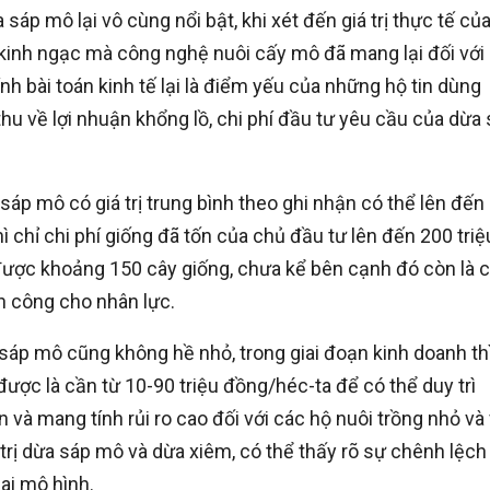
a sáp mô lại vô cùng nổi bật, khi xét đến giá trị thực tế củ
kinh ngạc mà công nghệ nuôi cấy mô đã mang lại đối với
 bài toán kinh tế lại là điểm yếu của những hộ tin dùng
thu về lợi nhuận khổng lồ, chi phí đầu tư yêu cầu của dừa
sáp mô có giá trị trung bình theo ghi nhận có thể lên đến
hì chỉ chi phí giống đã tốn của chủ đầu tư lên đến 200 triệ
được khoảng 150 cây giống, chưa kể bên cạnh đó còn là c
n công cho nhân lực.
 sáp mô cũng không hề nhỏ, trong giai đoạn kinh doanh th
được là cần từ 10-90 triệu đồng/héc-ta để có thể duy trì
 và mang tính rủi ro cao đối với các hộ nuôi trồng nhỏ và
á trị dừa sáp mô và dừa xiêm, có thể thấy rõ sự chênh lệch
hai mô hình.