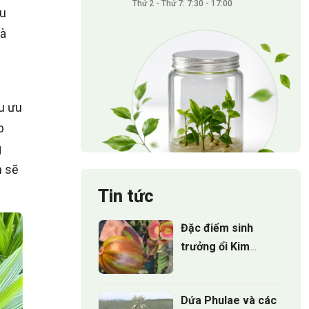
Thứ 2 - Thứ 7: 7:30 - 17:00
êu
và
u ưu
p
g
n sẽ
Tin tức
Đặc điểm sinh
trưởng ổi Kim
Cương Đốm:
Những điều nhà
Dứa Phulae và các
vườn cần biết