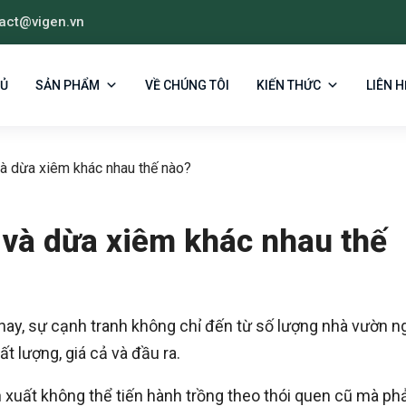
act@vigen.vn
HỦ
SẢN PHẨM
VỀ CHÚNG TÔI
KIẾN THỨC
LIÊN H
và dừa xiêm khác nhau thế nào?
 và dừa xiêm khác nhau thế
 nay, sự cạnh tranh không chỉ đến từ số lượng nhà vườn n
t lượng, giá cả và đầu ra.
 xuất không thể tiến hành trồng theo thói quen cũ mà phả