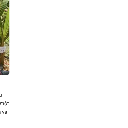
u
 một
h và