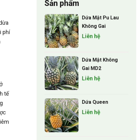
Sản phẩm
Dứa Mật Pu Lau
 dừa
Không Gai
i phí
Liên hệ
n
Dứa Mật Không
Gai MD2
Liên hệ
 ở
h tế
Dứa Queen
ng
Liên hệ
ược
xiêm