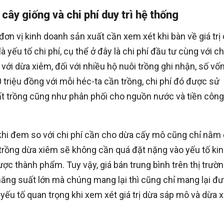
cây giống và chi phí duy trì hệ thống
đơn vị kinh doanh sản xuất cần xem xét khi bàn về giá trị
yếu tố chi phí, cụ thể ở đây là chi phí đầu tư cùng với ch
i với dừa xiêm, đối với nhiều hộ nuôi trồng ghi nhận, số vố
triệu đồng với mỗi héc-ta cần trồng, chi phí đó được sử
ất trồng cũng như phân phối cho nguồn nước và tiền công
t khi đem so với chi phí cần cho dừa cấy mô cũng chỉ nằm
trồng dừa xiêm sẽ không cần quá đặt nặng vào yếu tố kin
ợc thành phẩm. Tuy vậy, giá bán trung bình trên thị trườ
năng suất lớn mà chúng mang lại thì cũng chỉ mang lại đ
yếu tố quan trọng khi xem xét giá trị dừa sáp mô và dừa 