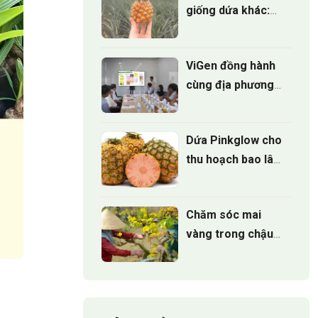
giống dứa khác:
Đâu là lựa chọn tốt
nhất?
ViGen đồng hành
cùng địa phương
phát triển Mô hình
trồng Cúc mâm
Dứa Pinkglow cho
xôi cấy mô cho vụ
thu hoạch bao lâu
hoa tết 2027
sau khi trồng
Chăm sóc mai
vàng trong chậu
đúng cách để cây
luôn xanh tốt
quanh năm