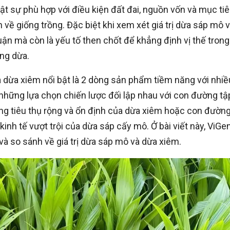
hật sự phù hợp với điều kiện đất đai, nguồn vốn và mục ti
 về giống trồng. Đặc biệt khi xem xét giá trị dừa sáp mô 
huận mà còn là yếu tố then chốt để khẳng định vị thế trong
ồng dừa.
 dừa xiêm nổi bật là 2 dòng sản phẩm tiềm năng với nhiề
những lựa chọn chiến lược đối lập nhau với con đường tậ
năng tiêu thụ rộng và ổn định của dừa xiêm hoặc con đườn
kinh tế vượt trội của dừa sáp cấy mô. Ở bài viết này, ViGe
và so sánh về giá trị dừa sáp mô và dừa xiêm.