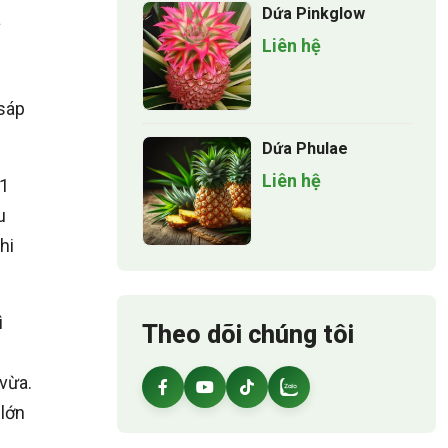
Dứa Pinkglow
a
Liên hệ
 sáp
Dứa Phulae
Liên hệ
 1
u
hi
ì
Theo dõi chúng tôi
 vừa.
 lớn