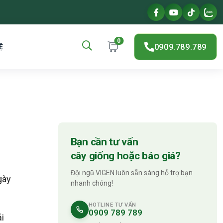
0
0909.789.789
Ệ
Bạn cần tư vấn
cây giống hoặc báo giá?
Đội ngũ VIGEN luôn sẵn sàng hỗ trợ bạn
gày
nhanh chóng!
HOTLINE TƯ VẤN
0909 789 789
i