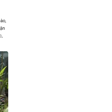
nào,
đặn
c,