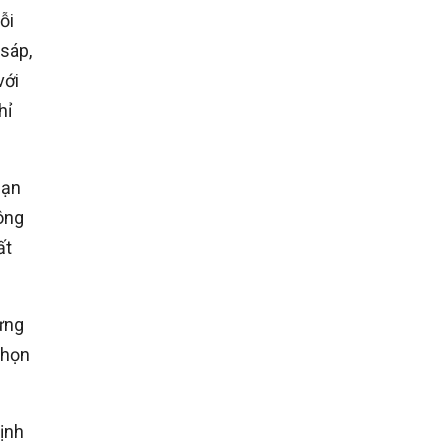
ỗi
 sáp,
với
hỉ
hạn
ông
ất
ưng
chọn
ịnh