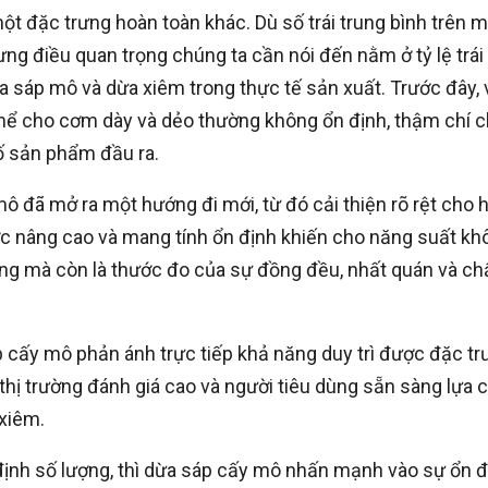
t đặc trưng hoàn toàn khác. Dù số trái trung bình trên m
ng điều quan trọng chúng ta cần nói đến nằm ở tỷ lệ trái
ừa sáp mô và dừa xiêm trong thực tế sản xuất. Trước đây, 
ó thể cho cơm dày và dẻo thường không ổn định, thậm chí c
ố sản phẩm đầu ra.
 đã mở ra một hướng đi mới, từ đó cải thiện rõ rệt cho 
ược nâng cao và mang tính ổn định khiến cho năng suất kh
ợng mà còn là thước đo của sự đồng đều, nhất quán và ch
 cấy mô phản ánh trực tiếp khả năng duy trì được đặc tr
 thị trường đánh giá cao và người tiêu dùng sẵn sàng lựa 
 xiêm.
nh số lượng, thì dừa sáp cấy mô nhấn mạnh vào sự ổn đ