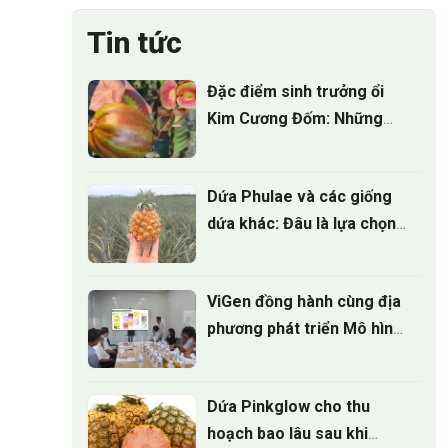
Tin tức
Đặc điểm sinh trưởng ổi
Kim Cương Đốm: Những
điều nhà vườn cần biết
Dứa Phulae và các giống
dứa khác: Đâu là lựa chọn
tốt nhất?
ViGen đồng hành cùng địa
phương phát triển Mô hình
trồng Cúc mâm xôi cấy mô
cho vụ hoa tết 2027
Dứa Pinkglow cho thu
hoạch bao lâu sau khi