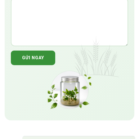
GỬI NGAY