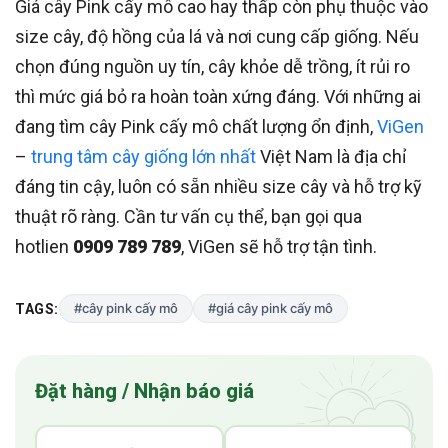
Giá cây Pink cấy mô cao hay thấp còn phụ thuộc vào
size cây, độ hồng của lá và nơi cung cấp giống. Nếu
chọn đúng nguồn uy tín, cây khỏe dễ trồng, ít rủi ro
thì mức giá bỏ ra hoàn toàn xứng đáng. Với những ai
đang tìm cây Pink cấy mô chất lượng ổn định,
ViGen
–
trung tâm cây giống lớn nhất
Việt Nam là địa chỉ
đáng tin cậy, luôn có sẵn nhiều size cây và hỗ trợ kỹ
thuật rõ ràng. Cần tư vấn cụ thể, bạn gọi qua
hotlien
0909 789 789
, ViGen sẽ hỗ trợ tận tình.
#cây pink cấy mô
#giá cây pink cấy mô
TAGS:
Đặt hàng / Nhận báo giá